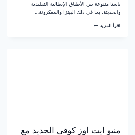
باستا متنوعة بين الأطباق الإيطالية التقليدية
والحديثة. بما في ذلك البيتزا والمعكرونة…
أسعار
اقرأ المزيد
منيو
كازا
باستا
الجديد
كامل
وعناوين
الفروع
منيو ايت اوز كوفي الجديد مع