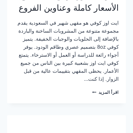
الأسعار كاملة وعناوين الفروع
ايت اوز كوفي هو مقهى شهير في السعودية يقدم
مجموعة متنوعة من المشروبات الساخنة والباردة
بالإضافة إلى الحلويات والوجبات الخفيفة. يتميز
كوفي 8oz بتصميم عصري وطاقم الودود. يوفر
أجواء رائعة للدراسة أو العمل أو الاسترخاء. يتمتع
كوفي ايت اوز بشعبية كبيرة بين الناس من جميع
الأعمار. يحظى المقهي بتقييمات عالية من قبل
الزوار. إذا كنت…
منيو
اقرأ المزيد
ايت
اوز
كوفي
الجديد
مع
الأسعار