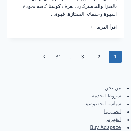
بالفيزا والماستركارد. يعرف كوستا كافيه بجودة
القهوة وخدماته الممتازة. قهوة…
هنا
اقرأ المزيد
منيو
كوستا
كوفي
الجديد
Page
Next
31
…
3
2
1
مع
الأسعار
navigation
Page
كاملة
من نحن
شروط الخدمة
سياسة الخصوصية
اتصل بنا
الفهرس
Buy Adspace