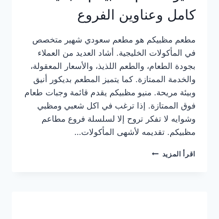
كامل وعناوين الفروع
مطعم مظبيكم هو مطعم سعودي شهير متخصص
في المأكولات الخليجية. أشاد العديد من العملاء
بجودة الطعام، والطعم اللذيذ، والأسعار المعقولة،
والخدمة الممتازة. كما يتميز المطعم بديكور أنيق
وبيئة مريحة. منيو مظبيكم يقدم قائمة وجبات طعام
فوق الممتازة. إذا ترغب في اكل شعبي ومظبي
وشوايه لا تفكر تروح إلا لسلسلة فروع مطاعم
مظبيكم. تقديمه لأشهى المأكولات…
منيو
اقرأ المزيد
مطعم
مظبيكم
الجديد
كامل
وعناوين
الفروع