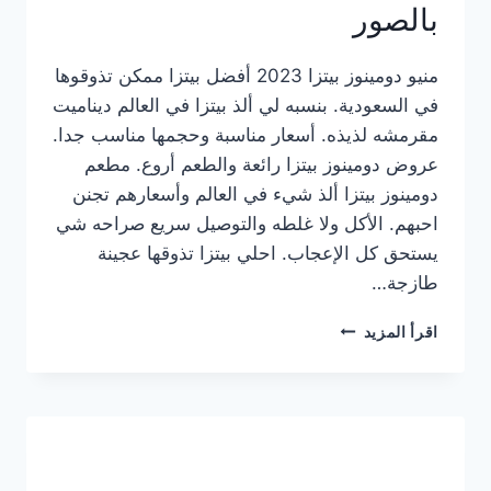
بالصور
منيو دومينوز بيتزا 2023 أفضل بيتزا ممكن تذوقوها
في السعودية. بنسبه لي ألذ بيتزا في العالم ديناميت
مقرمشه لذيذه. أسعار مناسبة وحجمها مناسب جدا.
عروض دومينوز بيتزا رائعة والطعم أروع. مطعم
دومينوز بيتزا ألذ شيء في العالم وأسعارهم تجنن
احبهم. الأكل ولا غلطه والتوصيل سريع صراحه شي
يستحق كل الإعجاب. احلي بيتزا تذوقها عجينة
طازجة…
منيو
اقرأ المزيد
دومينوز
بيتزا
2023
–
أسعار
المنيو
الجديد