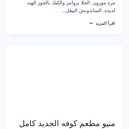
مره موزون. الحلا بروانيز والكيك بالجوز الهند
لذيذه. الساندوتش البيغل…
منيو
اقرأ المزيد
كوفي
هاف
مليون
الجديد
بالأسعار
كاملة
منيو مطعم كوفه الجديد كامل