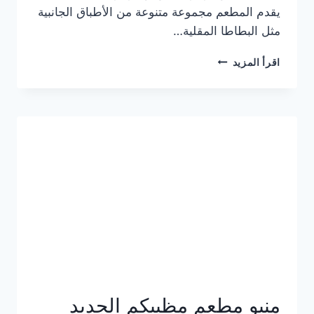
يقدم المطعم مجموعة متنوعة من الأطباق الجانبية
مثل البطاطا المقلية…
أسعار
اقرأ المزيد
منيو
مطعم
جان
برجر
الجديد
كامل
وعناوين
الفروع
منيو مطعم مظبيكم الجديد