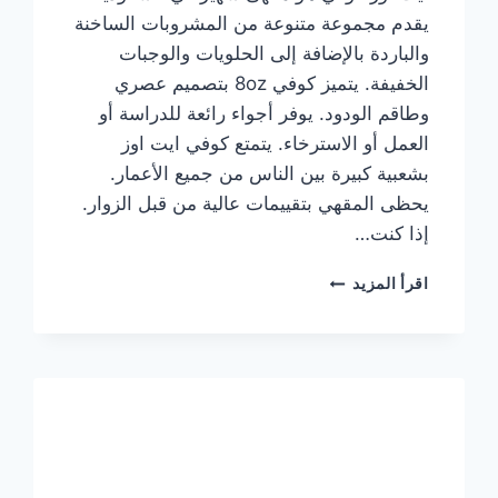
يقدم مجموعة متنوعة من المشروبات الساخنة
والباردة بالإضافة إلى الحلويات والوجبات
الخفيفة. يتميز كوفي 8oz بتصميم عصري
وطاقم الودود. يوفر أجواء رائعة للدراسة أو
العمل أو الاسترخاء. يتمتع كوفي ايت اوز
بشعبية كبيرة بين الناس من جميع الأعمار.
يحظى المقهي بتقييمات عالية من قبل الزوار.
إذا كنت…
منيو
اقرأ المزيد
ايت
اوز
كوفي
الجديد
مع
الأسعار
كاملة
وعناوين
الفروع