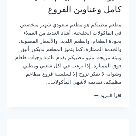
كامل وعناوين الفروع
مطعم مظبيكم هو مطعم سعودي شهير متخصص
في المأكولات الخليجية. أشاد العديد من العملاء
بجودة الطعام، والطعم اللذيذ، والأسعار المعقولة،
والخدمة الممتازة. كما يتميز المطعم بديكور أنيق
وبيئة مريحة. منيو مظبيكم يقدم قائمة وجبات طعام
فوق الممتازة. إذا ترغب في اكل شعبي ومظبي
وشوايه لا تفكر تروح إلا لسلسلة فروع مطاعم
مظبيكم. تقديمه لأشهى المأكولات…
منيو
اقرأ المزيد
مطعم
مظبيكم
الجديد
كامل
وعناوين
الفروع