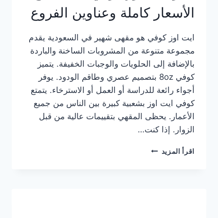
الأسعار كاملة وعناوين الفروع
ايت اوز كوفي هو مقهى شهير في السعودية يقدم
مجموعة متنوعة من المشروبات الساخنة والباردة
بالإضافة إلى الحلويات والوجبات الخفيفة. يتميز
كوفي 8oz بتصميم عصري وطاقم الودود. يوفر
أجواء رائعة للدراسة أو العمل أو الاسترخاء. يتمتع
كوفي ايت اوز بشعبية كبيرة بين الناس من جميع
الأعمار. يحظى المقهي بتقييمات عالية من قبل
الزوار. إذا كنت…
منيو
اقرأ المزيد
ايت
اوز
كوفي
الجديد
مع
الأسعار