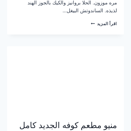
مره موزون. الحلا بروانيز والكيك بالجوز الهند
لذيذه. الساندوتش البيغل…
منيو
اقرأ المزيد
كوفي
هاف
مليون
الجديد
بالأسعار
كاملة
منيو مطعم كوفه الجديد كامل