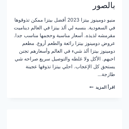
بالصور
منيو دومينوز بيتزا 2023 أفضل بيتزا ممكن تذوقوها
في السعودية. بنسبه لي ألذ بيتزا في العالم ديناميت
مقرمشه لذيذه. أسعار مناسبة وحجمها مناسب جدا.
عروض دومينوز بيتزا رائعة والطعم أروع. مطعم
دومينوز بيتزا ألذ شيء في العالم وأسعارهم تجنن
احبهم. الأكل ولا غلطه والتوصيل سريع صراحه شي
يستحق كل الإعجاب. احلي بيتزا تذوقها عجينة
طازجة…
منيو
اقرأ المزيد
دومينوز
بيتزا
2023
–
أسعار
المنيو
الجديد