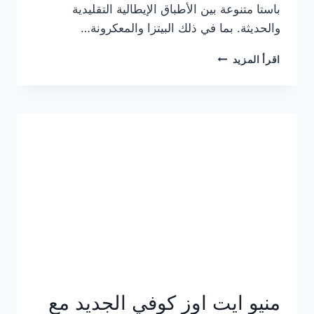
باستا متنوعة بين الأطباق الإيطالية التقليدية
والحديثة. بما في ذلك البيتزا والمعكرونة…
أسعار
اقرأ المزيد
منيو
كازا
باستا
الجديد
كامل
وعناوين
الفروع
منيو ايت اوز كوفي الجديد مع