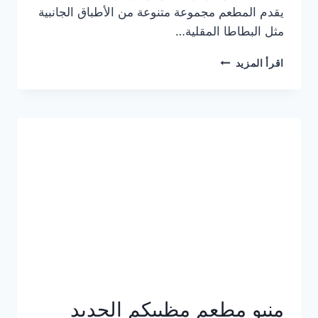
يقدم المطعم مجموعة متنوعة من الأطباق الجانبية
مثل البطاطا المقلية…
أسعار
اقرأ المزيد
منيو
مطعم
جان
برجر
الجديد
كامل
وعناوين
الفروع
منيو مطعم مظبيكم الجديد