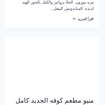
مره موزون. الحلا بروانيز والكيك بالجوز الهند
لذيذه. الساندوتش البيغل…
منيو
اقرأ المزيد
كوفي
هاف
مليون
الجديد
بالأسعار
كاملة
منيو مطعم كوفه الجديد كامل