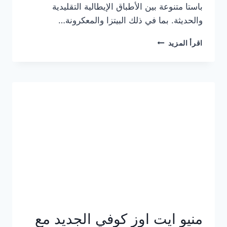
باستا متنوعة بين الأطباق الإيطالية التقليدية
والحديثة. بما في ذلك البيتزا والمعكرونة…
أسعار
اقرأ المزيد
منيو
كازا
باستا
الجديد
كامل
وعناوين
الفروع
منيو ايت اوز كوفي الجديد مع