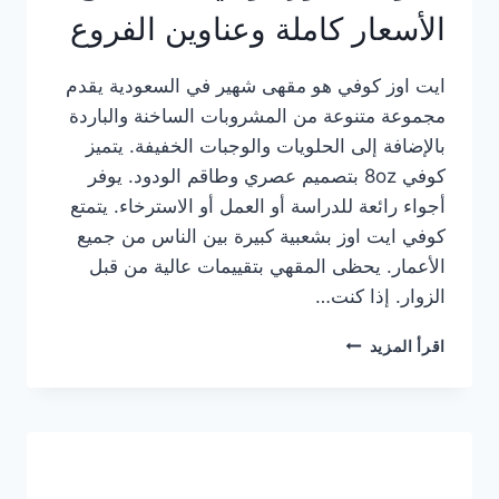
الأسعار كاملة وعناوين الفروع
ايت اوز كوفي هو مقهى شهير في السعودية يقدم
مجموعة متنوعة من المشروبات الساخنة والباردة
بالإضافة إلى الحلويات والوجبات الخفيفة. يتميز
كوفي 8oz بتصميم عصري وطاقم الودود. يوفر
أجواء رائعة للدراسة أو العمل أو الاسترخاء. يتمتع
كوفي ايت اوز بشعبية كبيرة بين الناس من جميع
الأعمار. يحظى المقهي بتقييمات عالية من قبل
الزوار. إذا كنت…
منيو
اقرأ المزيد
ايت
اوز
كوفي
الجديد
مع
الأسعار