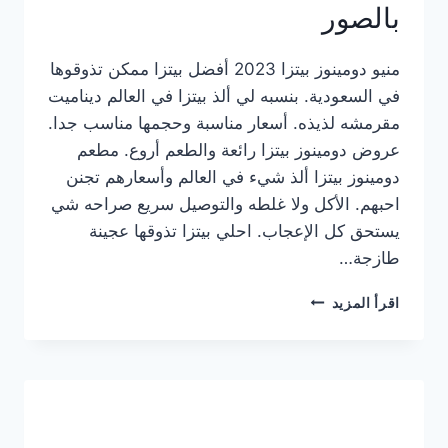
بالصور
منيو دومينوز بيتزا 2023 أفضل بيتزا ممكن تذوقوها
في السعودية. بنسبه لي ألذ بيتزا في العالم ديناميت
مقرمشه لذيذه. أسعار مناسبة وحجمها مناسب جدا.
عروض دومينوز بيتزا رائعة والطعم أروع. مطعم
دومينوز بيتزا ألذ شيء في العالم وأسعارهم تجنن
احبهم. الأكل ولا غلطه والتوصيل سريع صراحه شي
يستحق كل الإعجاب. احلي بيتزا تذوقها عجينة
طازجة…
منيو
اقرأ المزيد
دومينوز
بيتزا
2023
–
أسعار
المنيو
الجديد