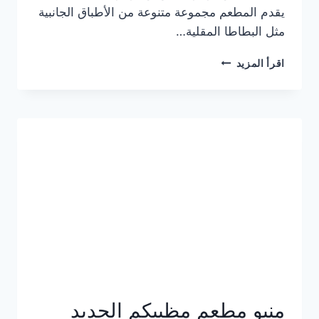
يقدم المطعم مجموعة متنوعة من الأطباق الجانبية
مثل البطاطا المقلية…
أسعار
اقرأ المزيد
منيو
مطعم
جان
برجر
الجديد
كامل
وعناوين
الفروع
منيو مطعم مظبيكم الجديد