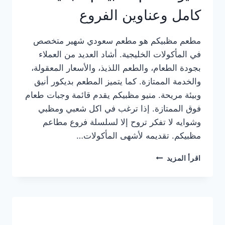
كامل وعناوين الفروع
مطعم مظبيكم هو مطعم سعودي شهير متخصص
في المأكولات الخليجية. أشاد العديد من العملاء
بجودة الطعام، والطعم اللذيذ، والأسعار المعقولة،
والخدمة الممتازة. كما يتميز المطعم بديكور أنيق
وبيئة مريحة. منيو مظبيكم يقدم قائمة وجبات طعام
فوق الممتازة. إذا ترغب في اكل شعبي ومظبي
وشوايه لا تفكر تروح إلا لسلسلة فروع مطاعم
مظبيكم. تقديمه لأشهى المأكولات…
منيو
اقرأ المزيد
مطعم
مظبيكم
الجديد
كامل
وعناوين
الفروع