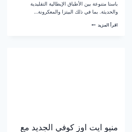
باستا متنوعة بين الأطباق الإيطالية التقليدية
والحديثة. بما في ذلك البيتزا والمعكرونة…
أسعار
اقرأ المزيد
منيو
كازا
باستا
الجديد
كامل
وعناوين
الفروع
منيو ايت اوز كوفي الجديد مع