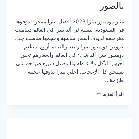
بالصور
منيو دومينوز بيتزا 2023 أفضل بيتزا ممكن تذوقوها
في السعودية. بنسبه لي ألذ بيتزا في العالم ديناميت
مقرمشه لذيذه. أسعار مناسبة وحجمها مناسب جدا.
عروض دومينوز بيتزا رائعة والطعم أروع. مطعم
دومينوز بيتزا ألذ شيء في العالم وأسعارهم تجنن
احبهم. الأكل ولا غلطه والتوصيل سريع صراحه شي
يستحق كل الإعجاب. احلي بيتزا تذوقها عجينة
طازجة…
منيو
اقرأ المزيد
دومينوز
بيتزا
2023
–
أسعار
المنيو
الجديد