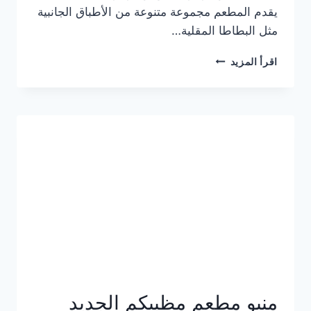
يقدم المطعم مجموعة متنوعة من الأطباق الجانبية
مثل البطاطا المقلية…
أسعار
اقرأ المزيد
منيو
مطعم
جان
برجر
الجديد
كامل
وعناوين
الفروع
منيو مطعم مظبيكم الجديد