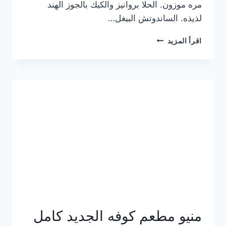
مره موزون. الحلا بروانيز والكيك بالجوز الهند
لذيذه. الساندوتش البيغل…
منيو
اقرأ المزيد
كوفي
هاف
مليون
الجديد
بالأسعار
كاملة
منيو مطعم كوفه الجديد كامل