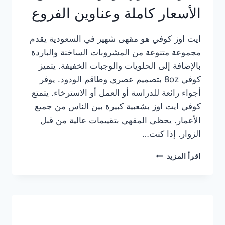
الأسعار كاملة وعناوين الفروع
ايت اوز كوفي هو مقهى شهير في السعودية يقدم
مجموعة متنوعة من المشروبات الساخنة والباردة
بالإضافة إلى الحلويات والوجبات الخفيفة. يتميز
كوفي 8oz بتصميم عصري وطاقم الودود. يوفر
أجواء رائعة للدراسة أو العمل أو الاسترخاء. يتمتع
كوفي ايت اوز بشعبية كبيرة بين الناس من جميع
الأعمار. يحظى المقهي بتقييمات عالية من قبل
الزوار. إذا كنت…
منيو
اقرأ المزيد
ايت
اوز
كوفي
الجديد
مع
الأسعار