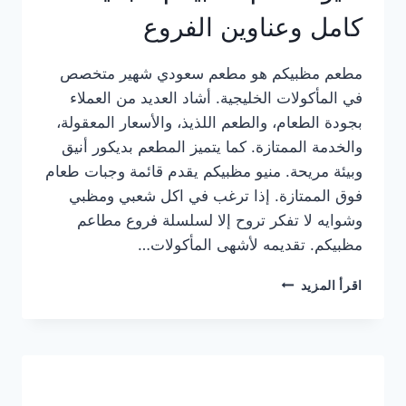
كامل وعناوين الفروع
مطعم مظبيكم هو مطعم سعودي شهير متخصص
في المأكولات الخليجية. أشاد العديد من العملاء
بجودة الطعام، والطعم اللذيذ، والأسعار المعقولة،
والخدمة الممتازة. كما يتميز المطعم بديكور أنيق
وبيئة مريحة. منيو مظبيكم يقدم قائمة وجبات طعام
فوق الممتازة. إذا ترغب في اكل شعبي ومظبي
وشوايه لا تفكر تروح إلا لسلسلة فروع مطاعم
مظبيكم. تقديمه لأشهى المأكولات…
منيو
اقرأ المزيد
مطعم
مظبيكم
الجديد
كامل
وعناوين
الفروع