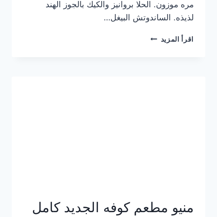
مره موزون. الحلا بروانيز والكيك بالجوز الهند
لذيذه. الساندوتش البيغل…
منيو
اقرأ المزيد
كوفي
هاف
مليون
الجديد
بالأسعار
كاملة
منيو مطعم كوفه الجديد كامل