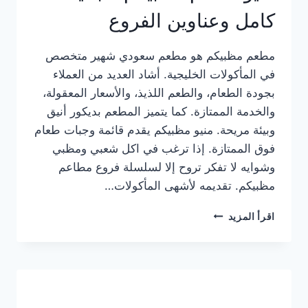
كامل وعناوين الفروع
مطعم مظبيكم هو مطعم سعودي شهير متخصص
في المأكولات الخليجية. أشاد العديد من العملاء
بجودة الطعام، والطعم اللذيذ، والأسعار المعقولة،
والخدمة الممتازة. كما يتميز المطعم بديكور أنيق
وبيئة مريحة. منيو مظبيكم يقدم قائمة وجبات طعام
فوق الممتازة. إذا ترغب في اكل شعبي ومظبي
وشوايه لا تفكر تروح إلا لسلسلة فروع مطاعم
مظبيكم. تقديمه لأشهى المأكولات…
منيو
اقرأ المزيد
مطعم
مظبيكم
الجديد
كامل
وعناوين
الفروع