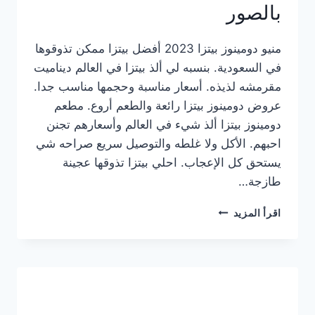
بالصور
منيو دومينوز بيتزا 2023 أفضل بيتزا ممكن تذوقوها
في السعودية. بنسبه لي ألذ بيتزا في العالم ديناميت
مقرمشه لذيذه. أسعار مناسبة وحجمها مناسب جدا.
عروض دومينوز بيتزا رائعة والطعم أروع. مطعم
دومينوز بيتزا ألذ شيء في العالم وأسعارهم تجنن
احبهم. الأكل ولا غلطه والتوصيل سريع صراحه شي
يستحق كل الإعجاب. احلي بيتزا تذوقها عجينة
طازجة…
منيو
اقرأ المزيد
دومينوز
بيتزا
2023
–
أسعار
المنيو
الجديد