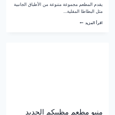
يقدم المطعم مجموعة متنوعة من الأطباق الجانبية
مثل البطاطا المقلية…
أسعار
اقرأ المزيد
منيو
مطعم
جان
برجر
الجديد
كامل
وعناوين
الفروع
منيو مطعم مظبيكم الجديد