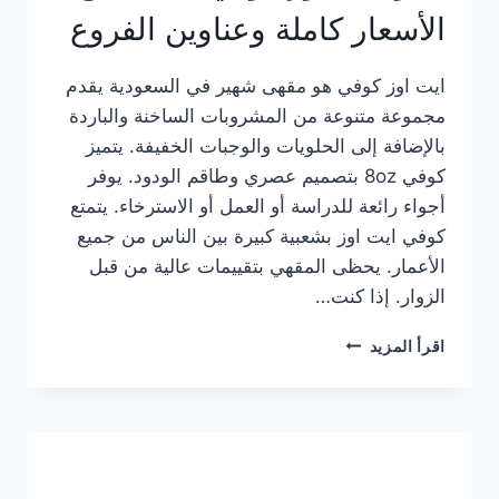
الأسعار كاملة وعناوين الفروع
ايت اوز كوفي هو مقهى شهير في السعودية يقدم
مجموعة متنوعة من المشروبات الساخنة والباردة
بالإضافة إلى الحلويات والوجبات الخفيفة. يتميز
كوفي 8oz بتصميم عصري وطاقم الودود. يوفر
أجواء رائعة للدراسة أو العمل أو الاسترخاء. يتمتع
كوفي ايت اوز بشعبية كبيرة بين الناس من جميع
الأعمار. يحظى المقهي بتقييمات عالية من قبل
الزوار. إذا كنت…
منيو
اقرأ المزيد
ايت
اوز
كوفي
الجديد
مع
الأسعار