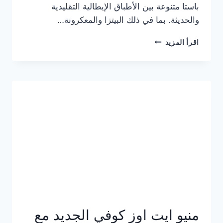
باستا متنوعة بين الأطباق الإيطالية التقليدية
والحديثة. بما في ذلك البيتزا والمعكرونة…
أسعار
اقرأ المزيد
منيو
كازا
باستا
الجديد
كامل
وعناوين
الفروع
منيو ايت اوز كوفي الجديد مع