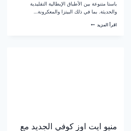
باستا متنوعة بين الأطباق الإيطالية التقليدية
والحديثة. بما في ذلك البيتزا والمعكرونة…
أسعار
اقرأ المزيد
منيو
كازا
باستا
الجديد
كامل
وعناوين
الفروع
منيو ايت اوز كوفي الجديد مع