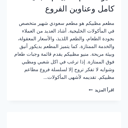
كامل وعناوين الفروع
مطعم مظبيكم هو مطعم سعودي شهير متخصص
في المأكولات الخليجية. أشاد العديد من العملاء
بجودة الطعام، والطعم اللذيذ، والأسعار المعقولة،
والخدمة الممتازة. كما يتميز المطعم بديكور أنيق
وبيئة مريحة. منيو مظبيكم يقدم قائمة وجبات طعام
فوق الممتازة. إذا ترغب في اكل شعبي ومظبي
وشوايه لا تفكر تروح إلا لسلسلة فروع مطاعم
مظبيكم. تقديمه لأشهى المأكولات…
منيو
اقرأ المزيد
مطعم
مظبيكم
الجديد
كامل
وعناوين
الفروع