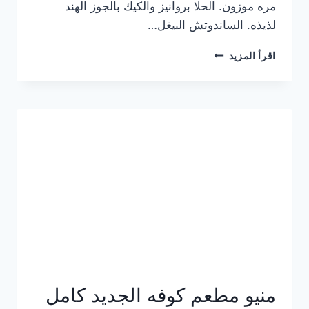
مره موزون. الحلا بروانيز والكيك بالجوز الهند
لذيذه. الساندوتش البيغل…
منيو
اقرأ المزيد
كوفي
هاف
مليون
الجديد
بالأسعار
كاملة
منيو مطعم كوفه الجديد كامل