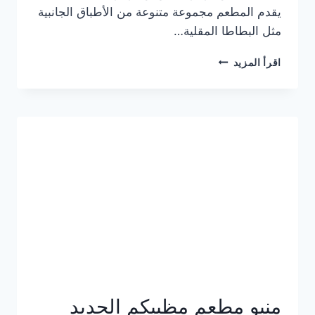
يقدم المطعم مجموعة متنوعة من الأطباق الجانبية
مثل البطاطا المقلية…
أسعار
اقرأ المزيد
منيو
مطعم
جان
برجر
الجديد
كامل
وعناوين
الفروع
منيو مطعم مظبيكم الجديد