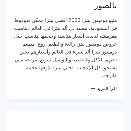
بالصور
منيو دومينوز بيتزا 2023 أفضل بيتزا ممكن تذوقوها
في السعودية. بنسبه لي ألذ بيتزا في العالم ديناميت
مقرمشه لذيذه. أسعار مناسبة وحجمها مناسب جدا.
عروض دومينوز بيتزا رائعة والطعم أروع. مطعم
دومينوز بيتزا ألذ شيء في العالم وأسعارهم تجنن
احبهم. الأكل ولا غلطه والتوصيل سريع صراحه شي
يستحق كل الإعجاب. احلي بيتزا تذوقها عجينة
طازجة…
منيو
اقرأ المزيد
دومينوز
بيتزا
2023
–
أسعار
المنيو
الجديد