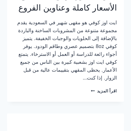
الأسعار كاملة وعناوين الفروع
ايت اوز كوفي هو مقهى شهير في السعودية يقدم
مجموعة متنوعة من المشروبات الساخنة والباردة
بالإضافة إلى الحلويات والوجبات الخفيفة. يتميز
كوفي 8oz بتصميم عصري وطاقم الودود. يوفر
أجواء رائعة للدراسة أو العمل أو الاسترخاء. يتمتع
كوفي ايت اوز بشعبية كبيرة بين الناس من جميع
الأعمار. يحظى المقهي بتقييمات عالية من قبل
الزوار. إذا كنت…
منيو
اقرأ المزيد
ايت
اوز
كوفي
الجديد
مع
الأسعار