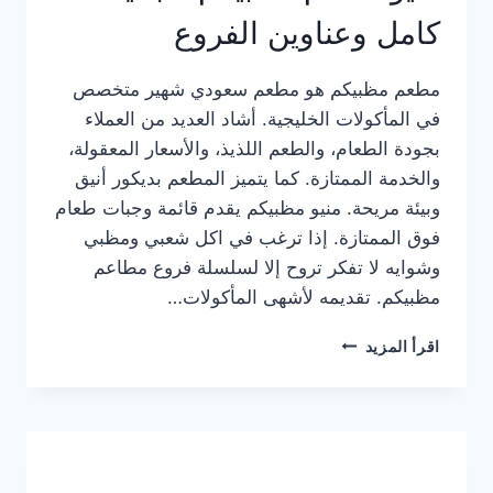
كامل وعناوين الفروع
مطعم مظبيكم هو مطعم سعودي شهير متخصص
في المأكولات الخليجية. أشاد العديد من العملاء
بجودة الطعام، والطعم اللذيذ، والأسعار المعقولة،
والخدمة الممتازة. كما يتميز المطعم بديكور أنيق
وبيئة مريحة. منيو مظبيكم يقدم قائمة وجبات طعام
فوق الممتازة. إذا ترغب في اكل شعبي ومظبي
وشوايه لا تفكر تروح إلا لسلسلة فروع مطاعم
مظبيكم. تقديمه لأشهى المأكولات…
منيو
اقرأ المزيد
مطعم
مظبيكم
الجديد
كامل
وعناوين
الفروع