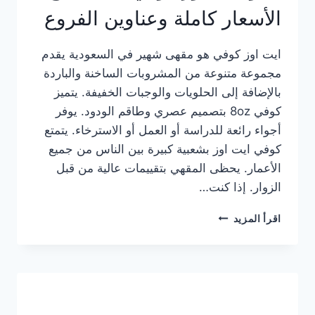
الأسعار كاملة وعناوين الفروع
ايت اوز كوفي هو مقهى شهير في السعودية يقدم
مجموعة متنوعة من المشروبات الساخنة والباردة
بالإضافة إلى الحلويات والوجبات الخفيفة. يتميز
كوفي 8oz بتصميم عصري وطاقم الودود. يوفر
أجواء رائعة للدراسة أو العمل أو الاسترخاء. يتمتع
كوفي ايت اوز بشعبية كبيرة بين الناس من جميع
الأعمار. يحظى المقهي بتقييمات عالية من قبل
الزوار. إذا كنت…
منيو
اقرأ المزيد
ايت
اوز
كوفي
الجديد
مع
الأسعار