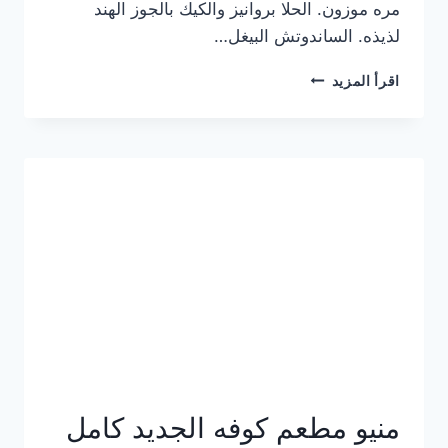
مره موزون. الحلا بروانيز والكيك بالجوز الهند
لذيذه. الساندوتش البيغل…
منيو
اقرأ المزيد
كوفي
هاف
مليون
الجديد
بالأسعار
كاملة
منيو مطعم كوفه الجديد كامل