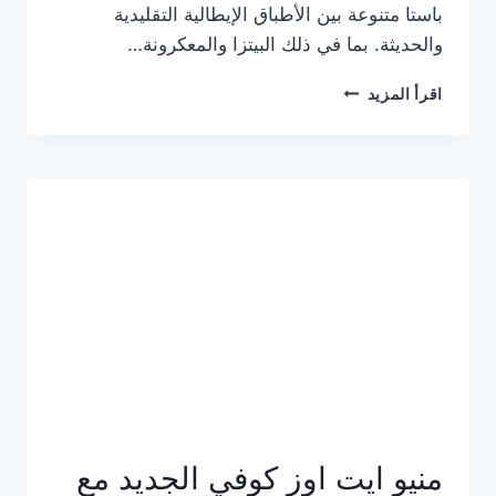
باستا متنوعة بين الأطباق الإيطالية التقليدية
والحديثة. بما في ذلك البيتزا والمعكرونة…
أسعار
اقرأ المزيد
منيو
كازا
باستا
الجديد
كامل
وعناوين
الفروع
منيو ايت اوز كوفي الجديد مع