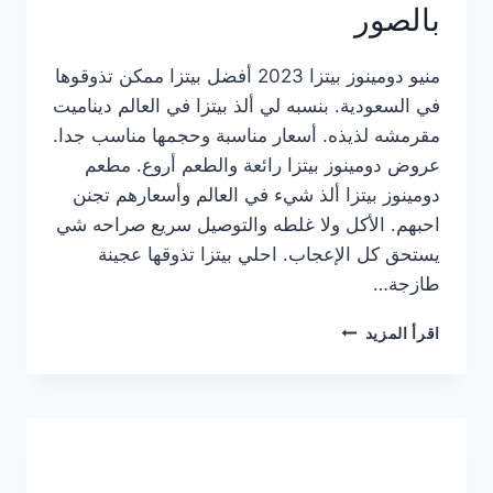
بالصور
منيو دومينوز بيتزا 2023 أفضل بيتزا ممكن تذوقوها
في السعودية. بنسبه لي ألذ بيتزا في العالم ديناميت
مقرمشه لذيذه. أسعار مناسبة وحجمها مناسب جدا.
عروض دومينوز بيتزا رائعة والطعم أروع. مطعم
دومينوز بيتزا ألذ شيء في العالم وأسعارهم تجنن
احبهم. الأكل ولا غلطه والتوصيل سريع صراحه شي
يستحق كل الإعجاب. احلي بيتزا تذوقها عجينة
طازجة…
منيو
اقرأ المزيد
دومينوز
بيتزا
2023
–
أسعار
المنيو
الجديد