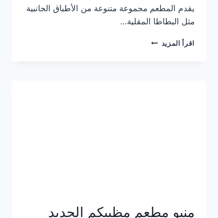
يقدم المطعم مجموعة متنوعة من الأطباق الجانبية
مثل البطاطا المقلية…
أسعار
اقرأ المزيد
منيو
مطعم
جان
برجر
الجديد
كامل
وعناوين
الفروع
منيو مطعم مظبيكم الجديد