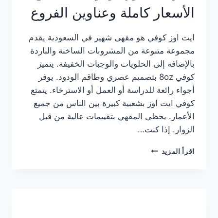
الأسعار كاملة وعناوين الفروع
ايت اوز كوفي هو مقهى شهير في السعودية يقدم
مجموعة متنوعة من المشروبات الساخنة والباردة
بالإضافة إلى الحلويات والوجبات الخفيفة. يتميز
كوفي 8oz بتصميم عصري وطاقم الودود. يوفر
أجواء رائعة للدراسة أو العمل أو الاسترخاء. يتمتع
كوفي ايت اوز بشعبية كبيرة بين الناس من جميع
الأعمار. يحظى المقهي بتقييمات عالية من قبل
الزوار. إذا كنت…
منيو
اقرأ المزيد
ايت
اوز
كوفي
الجديد
مع
الأسعار