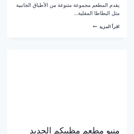
يقدم المطعم مجموعة متنوعة من الأطباق الجانبية
مثل البطاطا المقلية…
أسعار
اقرأ المزيد
منيو
مطعم
جان
برجر
الجديد
كامل
وعناوين
الفروع
منيو مطعم مظبيكم الجديد