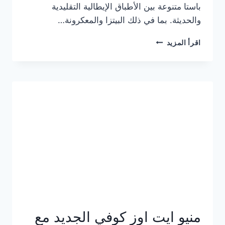
باستا متنوعة بين الأطباق الإيطالية التقليدية
والحديثة. بما في ذلك البيتزا والمعكرونة…
أسعار
اقرأ المزيد
منيو
كازا
باستا
الجديد
كامل
وعناوين
الفروع
منيو ايت اوز كوفي الجديد مع