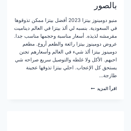
بالصور
منيو دومينوز بيتزا 2023 أفضل بيتزا ممكن تذوقوها
في السعودية. بنسبه لي ألذ بيتزا في العالم ديناميت
مقرمشه لذيذه. أسعار مناسبة وحجمها مناسب جدا.
عروض دومينوز بيتزا رائعة والطعم أروع. مطعم
دومينوز بيتزا ألذ شيء في العالم وأسعارهم تجنن
احبهم. الأكل ولا غلطه والتوصيل سريع صراحه شي
يستحق كل الإعجاب. احلي بيتزا تذوقها عجينة
طازجة…
منيو
اقرأ المزيد
دومينوز
بيتزا
2023
–
أسعار
المنيو
الجديد