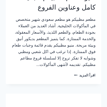
كامل وعناوين الفروع
مطعم مظبيكم هو مطعم سعودي شهير متخصص
في المأكولات الخليجية. أشاد العديد من العملاء
بجودة الطعام، والطعم اللذيذ، والأسعار المعقولة،
والخدمة الممتازة. كما يتميز المطعم بديكور أنيق
وبيئة مريحة. منيو مظبيكم يقدم قائمة وجبات طعام
فوق الممتازة. إذا ترغب في اكل شعبي ومظبي
وشوايه لا تفكر تروح إلا لسلسلة فروع مطاعم
مظبيكم. تقديمه لأشهى المأكولات…
منيو
اقرأ المزيد
مطعم
مظبيكم
الجديد
كامل
وعناوين
الفروع