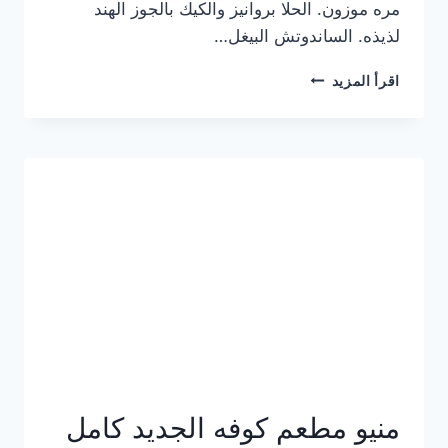
مره موزون. الحلا بروانيز والكيك بالجوز الهند
لذيذه. الساندوتش البيغل…
منيو
اقرأ المزيد
كوفي
هاف
مليون
الجديد
بالأسعار
كاملة
منيو مطعم كوفه الجديد كامل