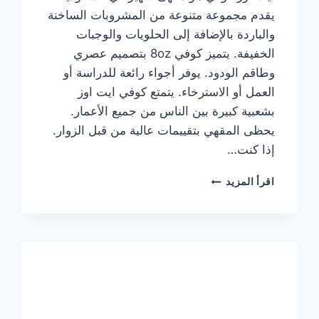
يقدم مجموعة متنوعة من المشروبات الساخنة
والباردة بالإضافة إلى الحلويات والوجبات
الخفيفة. يتميز كوفي 8oz بتصميم عصري
وطاقم الودود. يوفر أجواء رائعة للدراسة أو
العمل أو الاسترخاء. يتمتع كوفي ايت اوز
بشعبية كبيرة بين الناس من جميع الأعمار.
يحظى المقهي بتقييمات عالية من قبل الزوار.
إذا كنت…
منيو
اقرأ المزيد
ايت
اوز
كوفي
الجديد
مع
الأسعار
كاملة
وعناوين
الفروع