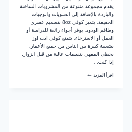
يقدم مجموعة متنوعة من المشروبات الساخنة
والباردة بالإضافة إلى الحلويات والوجبات
الخفيفة. يتميز كوفي 8oz بتصميم عصري
وطاقم الودود. يوفر أجواء رائعة للدراسة أو
العمل أو الاسترخاء. يتمتع كوفي ايت اوز
بشعبية كبيرة بين الناس من جميع الأعمار.
يحظى المقهي بتقييمات عالية من قبل الزوار.
إذا كنت…
منيو
اقرأ المزيد
ايت
اوز
كوفي
الجديد
مع
الأسعار
كاملة
وعناوين
الفروع