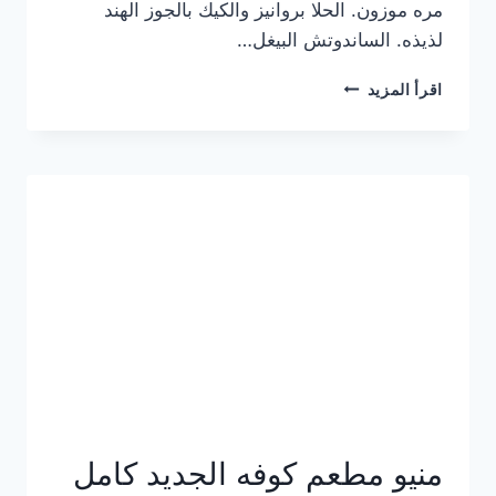
مره موزون. الحلا بروانيز والكيك بالجوز الهند
لذيذه. الساندوتش البيغل…
منيو
اقرأ المزيد
كوفي
هاف
مليون
الجديد
بالأسعار
كاملة
منيو مطعم كوفه الجديد كامل