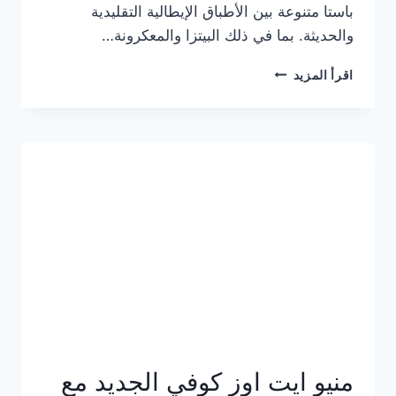
باستا متنوعة بين الأطباق الإيطالية التقليدية
والحديثة. بما في ذلك البيتزا والمعكرونة…
أسعار
اقرأ المزيد
منيو
كازا
باستا
الجديد
كامل
وعناوين
الفروع
منيو ايت اوز كوفي الجديد مع