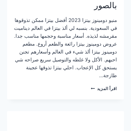
بالصور
منيو دومينوز بيتزا 2023 أفضل بيتزا ممكن تذوقوها
في السعودية. بنسبه لي ألذ بيتزا في العالم ديناميت
مقرمشه لذيذه. أسعار مناسبة وحجمها مناسب جدا.
عروض دومينوز بيتزا رائعة والطعم أروع. مطعم
دومينوز بيتزا ألذ شيء في العالم وأسعارهم تجنن
احبهم. الأكل ولا غلطه والتوصيل سريع صراحه شي
يستحق كل الإعجاب. احلي بيتزا تذوقها عجينة
طازجة…
منيو
اقرأ المزيد
دومينوز
بيتزا
2023
–
أسعار
المنيو
الجديد