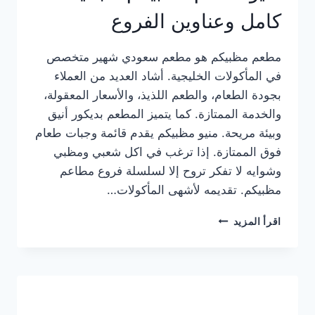
كامل وعناوين الفروع
مطعم مظبيكم هو مطعم سعودي شهير متخصص
في المأكولات الخليجية. أشاد العديد من العملاء
بجودة الطعام، والطعم اللذيذ، والأسعار المعقولة،
والخدمة الممتازة. كما يتميز المطعم بديكور أنيق
وبيئة مريحة. منيو مظبيكم يقدم قائمة وجبات طعام
فوق الممتازة. إذا ترغب في اكل شعبي ومظبي
وشوايه لا تفكر تروح إلا لسلسلة فروع مطاعم
مظبيكم. تقديمه لأشهى المأكولات…
منيو
اقرأ المزيد
مطعم
مظبيكم
الجديد
كامل
وعناوين
الفروع