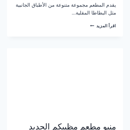
يقدم المطعم مجموعة متنوعة من الأطباق الجانبية
مثل البطاطا المقلية…
أسعار
اقرأ المزيد
منيو
مطعم
جان
برجر
الجديد
كامل
وعناوين
الفروع
منيو مطعم مظبيكم الجديد