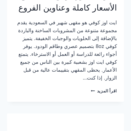
الأسعار كاملة وعناوين الفروع
ايت اوز كوفي هو مقهى شهير في السعودية يقدم
مجموعة متنوعة من المشروبات الساخنة والباردة
بالإضافة إلى الحلويات والوجبات الخفيفة. يتميز
كوفي 8oz بتصميم عصري وطاقم الودود. يوفر
أجواء رائعة للدراسة أو العمل أو الاسترخاء. يتمتع
كوفي ايت اوز بشعبية كبيرة بين الناس من جميع
الأعمار. يحظى المقهي بتقييمات عالية من قبل
الزوار. إذا كنت…
منيو
اقرأ المزيد
ايت
اوز
كوفي
الجديد
مع
الأسعار