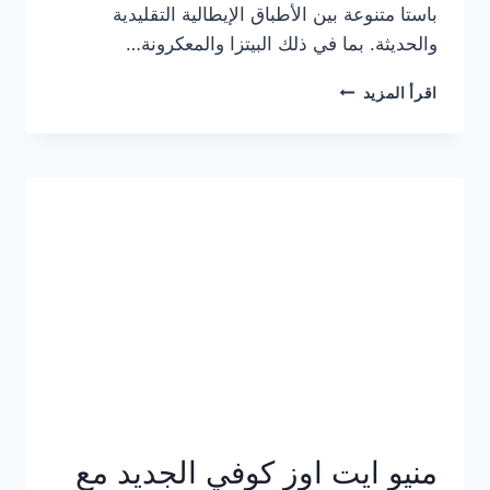
باستا متنوعة بين الأطباق الإيطالية التقليدية
والحديثة. بما في ذلك البيتزا والمعكرونة…
أسعار
اقرأ المزيد
منيو
كازا
باستا
الجديد
كامل
وعناوين
الفروع
منيو ايت اوز كوفي الجديد مع