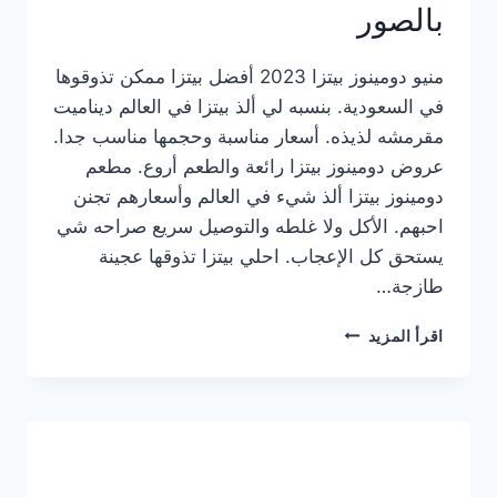
بالصور
منيو دومينوز بيتزا 2023 أفضل بيتزا ممكن تذوقوها
في السعودية. بنسبه لي ألذ بيتزا في العالم ديناميت
مقرمشه لذيذه. أسعار مناسبة وحجمها مناسب جدا.
عروض دومينوز بيتزا رائعة والطعم أروع. مطعم
دومينوز بيتزا ألذ شيء في العالم وأسعارهم تجنن
احبهم. الأكل ولا غلطه والتوصيل سريع صراحه شي
يستحق كل الإعجاب. احلي بيتزا تذوقها عجينة
طازجة…
منيو
اقرأ المزيد
دومينوز
بيتزا
2023
–
أسعار
المنيو
الجديد