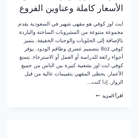
الأسعار كاملة وعناوين الفروع
ايت اوز كوفي هو مقهى شهير في السعودية يقدم
مجموعة متنوعة من المشروبات الساخنة والباردة
بالإضافة إلى الحلويات والوجبات الخفيفة. يتميز
كوفي 8oz بتصميم عصري وطاقم الودود. يوفر
أجواء رائعة للدراسة أو العمل أو الاسترخاء. يتمتع
كوفي ايت اوز بشعبية كبيرة بين الناس من جميع
الأعمار. يحظى المقهي بتقييمات عالية من قبل
الزوار. إذا كنت…
منيو
اقرأ المزيد
ايت
اوز
كوفي
الجديد
مع
الأسعار