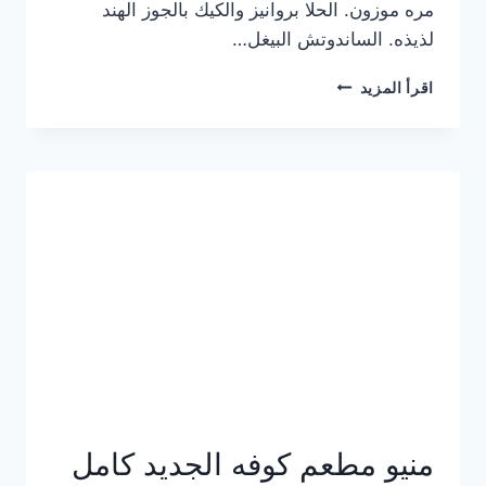
مره موزون. الحلا بروانيز والكيك بالجوز الهند
لذيذه. الساندوتش البيغل…
منيو
اقرأ المزيد
كوفي
هاف
مليون
الجديد
بالأسعار
كاملة
منيو مطعم كوفه الجديد كامل