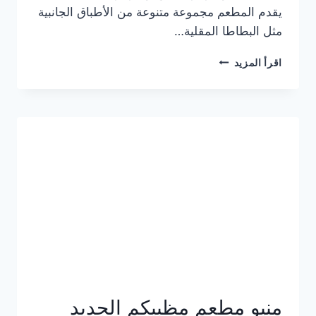
يقدم المطعم مجموعة متنوعة من الأطباق الجانبية
مثل البطاطا المقلية…
أسعار
اقرأ المزيد
منيو
مطعم
جان
برجر
الجديد
كامل
وعناوين
الفروع
منيو مطعم مظبيكم الجديد