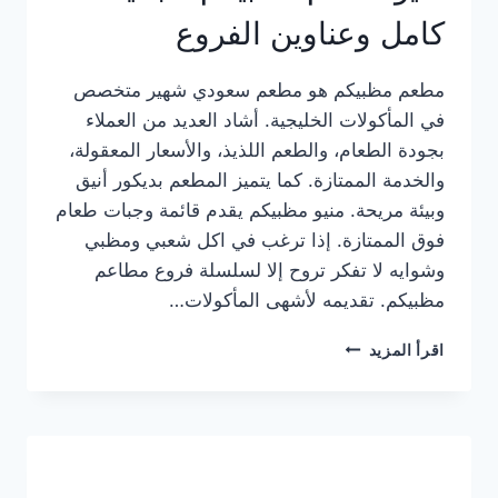
كامل وعناوين الفروع
مطعم مظبيكم هو مطعم سعودي شهير متخصص
في المأكولات الخليجية. أشاد العديد من العملاء
بجودة الطعام، والطعم اللذيذ، والأسعار المعقولة،
والخدمة الممتازة. كما يتميز المطعم بديكور أنيق
وبيئة مريحة. منيو مظبيكم يقدم قائمة وجبات طعام
فوق الممتازة. إذا ترغب في اكل شعبي ومظبي
وشوايه لا تفكر تروح إلا لسلسلة فروع مطاعم
مظبيكم. تقديمه لأشهى المأكولات…
منيو
اقرأ المزيد
مطعم
مظبيكم
الجديد
كامل
وعناوين
الفروع