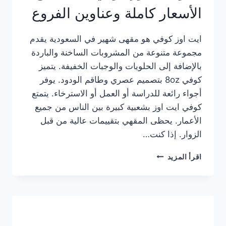
الأسعار كاملة وعناوين الفروع
ايت اوز كوفي هو مقهى شهير في السعودية يقدم
مجموعة متنوعة من المشروبات الساخنة والباردة
بالإضافة إلى الحلويات والوجبات الخفيفة. يتميز
كوفي 8oz بتصميم عصري وطاقم الودود. يوفر
أجواء رائعة للدراسة أو العمل أو الاسترخاء. يتمتع
كوفي ايت اوز بشعبية كبيرة بين الناس من جميع
الأعمار. يحظى المقهي بتقييمات عالية من قبل
الزوار. إذا كنت…
منيو
اقرأ المزيد
ايت
اوز
كوفي
الجديد
مع
الأسعار