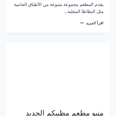
يقدم المطعم مجموعة متنوعة من الأطباق الجانبية
مثل البطاطا المقلية…
أسعار
اقرأ المزيد
منيو
مطعم
جان
برجر
الجديد
كامل
وعناوين
الفروع
منيو مطعم مظبيكم الجديد