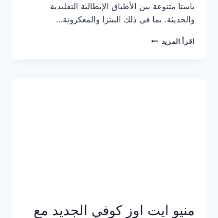
باستا متنوعة بين الأطباق الإيطالية التقليدية
والحديثة. بما في ذلك البيتزا والمعكرونة…
أسعار
اقرأ المزيد
منيو
كازا
باستا
الجديد
كامل
وعناوين
الفروع
منيو ايت اوز كوفي الجديد مع