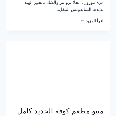
مره موزون. الحلا بروانيز والكيك بالجوز الهند
لذيذه. الساندوتش البيغل…
منيو
اقرأ المزيد
كوفي
هاف
مليون
الجديد
بالأسعار
كاملة
منيو مطعم كوفه الجديد كامل