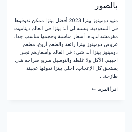
بالصور
منيو دومينوز بيتزا 2023 أفضل بيتزا ممكن تذوقوها
في السعودية. بنسبه لي ألذ بيتزا في العالم ديناميت
مقرمشه لذيذه. أسعار مناسبة وحجمها مناسب جدا.
عروض دومينوز بيتزا رائعة والطعم أروع. مطعم
دومينوز بيتزا ألذ شيء في العالم وأسعارهم تجنن
احبهم. الأكل ولا غلطه والتوصيل سريع صراحه شي
يستحق كل الإعجاب. احلي بيتزا تذوقها عجينة
طازجة…
منيو
اقرأ المزيد
دومينوز
بيتزا
2023
–
أسعار
المنيو
الجديد