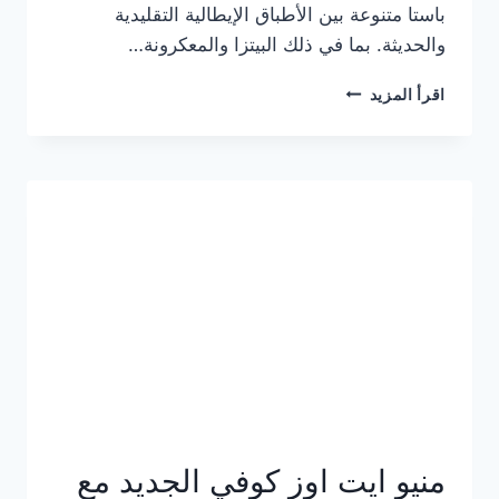
باستا متنوعة بين الأطباق الإيطالية التقليدية
والحديثة. بما في ذلك البيتزا والمعكرونة…
أسعار
اقرأ المزيد
منيو
كازا
باستا
الجديد
كامل
وعناوين
الفروع
منيو ايت اوز كوفي الجديد مع