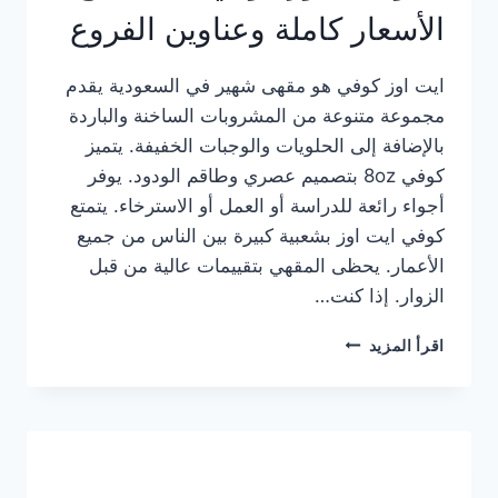
الأسعار كاملة وعناوين الفروع
ايت اوز كوفي هو مقهى شهير في السعودية يقدم
مجموعة متنوعة من المشروبات الساخنة والباردة
بالإضافة إلى الحلويات والوجبات الخفيفة. يتميز
كوفي 8oz بتصميم عصري وطاقم الودود. يوفر
أجواء رائعة للدراسة أو العمل أو الاسترخاء. يتمتع
كوفي ايت اوز بشعبية كبيرة بين الناس من جميع
الأعمار. يحظى المقهي بتقييمات عالية من قبل
الزوار. إذا كنت…
منيو
اقرأ المزيد
ايت
اوز
كوفي
الجديد
مع
الأسعار