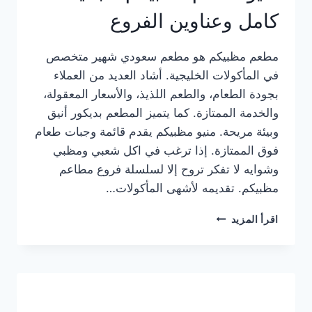
كامل وعناوين الفروع
مطعم مظبيكم هو مطعم سعودي شهير متخصص
في المأكولات الخليجية. أشاد العديد من العملاء
بجودة الطعام، والطعم اللذيذ، والأسعار المعقولة،
والخدمة الممتازة. كما يتميز المطعم بديكور أنيق
وبيئة مريحة. منيو مظبيكم يقدم قائمة وجبات طعام
فوق الممتازة. إذا ترغب في اكل شعبي ومظبي
وشوايه لا تفكر تروح إلا لسلسلة فروع مطاعم
مظبيكم. تقديمه لأشهى المأكولات…
منيو
اقرأ المزيد
مطعم
مظبيكم
الجديد
كامل
وعناوين
الفروع