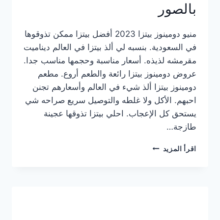
بالصور
منيو دومينوز بيتزا 2023 أفضل بيتزا ممكن تذوقوها
في السعودية. بنسبه لي ألذ بيتزا في العالم ديناميت
مقرمشه لذيذه. أسعار مناسبة وحجمها مناسب جدا.
عروض دومينوز بيتزا رائعة والطعم أروع. مطعم
دومينوز بيتزا ألذ شيء في العالم وأسعارهم تجنن
احبهم. الأكل ولا غلطه والتوصيل سريع صراحه شي
يستحق كل الإعجاب. احلي بيتزا تذوقها عجينة
طازجة…
منيو
اقرأ المزيد
دومينوز
بيتزا
2023
–
أسعار
المنيو
الجديد