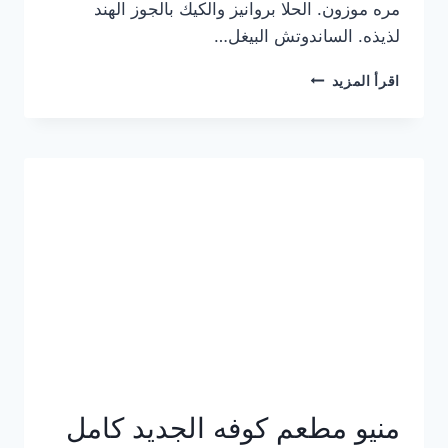
مره موزون. الحلا بروانيز والكيك بالجوز الهند
لذيذه. الساندوتش البيغل…
منيو
اقرأ المزيد
كوفي
هاف
مليون
الجديد
بالأسعار
كاملة
منيو مطعم كوفه الجديد كامل