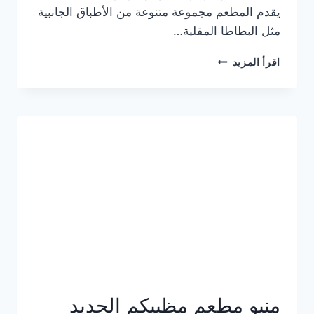
يقدم المطعم مجموعة متنوعة من الأطباق الجانبية
مثل البطاطا المقلية…
أسعار
اقرأ المزيد
منيو
مطعم
جان
برجر
الجديد
كامل
وعناوين
الفروع
منيو مطعم مظبيكم الجديد