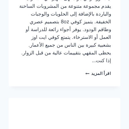
يقدم مجموعة متنوعة من المشروبات الساخنة
والباردة بالإضافة إلى الحلويات والوجبات
الخفيفة. يتميز كوفي 8oz بتصميم عصري
وطاقم الودود. يوفر أجواء رائعة للدراسة أو
العمل أو الاسترخاء. يتمتع كوفي ايت اوز
بشعبية كبيرة بين الناس من جميع الأعمار.
يحظى المقهي بتقييمات عالية من قبل الزوار.
إذا كنت…
منيو
اقرأ المزيد
ايت
اوز
كوفي
الجديد
مع
الأسعار
كاملة
وعناوين
الفروع