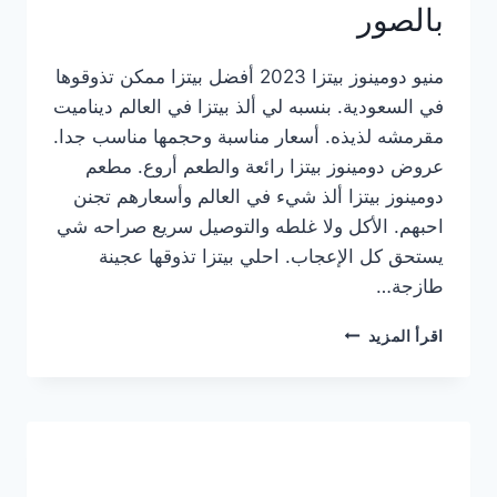
بالصور
منيو دومينوز بيتزا 2023 أفضل بيتزا ممكن تذوقوها
في السعودية. بنسبه لي ألذ بيتزا في العالم ديناميت
مقرمشه لذيذه. أسعار مناسبة وحجمها مناسب جدا.
عروض دومينوز بيتزا رائعة والطعم أروع. مطعم
دومينوز بيتزا ألذ شيء في العالم وأسعارهم تجنن
احبهم. الأكل ولا غلطه والتوصيل سريع صراحه شي
يستحق كل الإعجاب. احلي بيتزا تذوقها عجينة
طازجة…
منيو
اقرأ المزيد
دومينوز
بيتزا
2023
–
أسعار
المنيو
الجديد