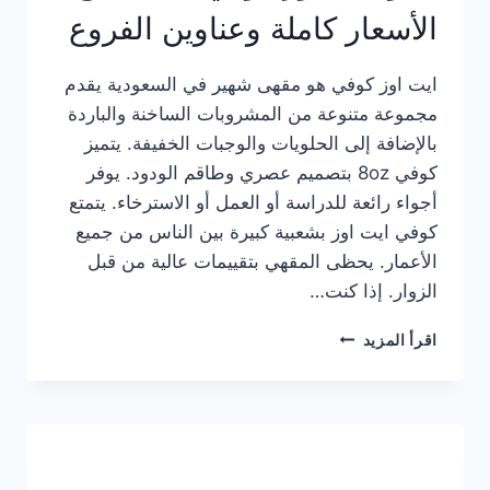
الأسعار كاملة وعناوين الفروع
ايت اوز كوفي هو مقهى شهير في السعودية يقدم
مجموعة متنوعة من المشروبات الساخنة والباردة
بالإضافة إلى الحلويات والوجبات الخفيفة. يتميز
كوفي 8oz بتصميم عصري وطاقم الودود. يوفر
أجواء رائعة للدراسة أو العمل أو الاسترخاء. يتمتع
كوفي ايت اوز بشعبية كبيرة بين الناس من جميع
الأعمار. يحظى المقهي بتقييمات عالية من قبل
الزوار. إذا كنت…
منيو
اقرأ المزيد
ايت
اوز
كوفي
الجديد
مع
الأسعار