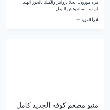
مره موزون. الحلا بروانيز والكيك بالجوز الهند
لذيذه. الساندوتش البيغل…
منيو
اقرأ المزيد
كوفي
هاف
مليون
الجديد
بالأسعار
كاملة
منيو مطعم كوفه الجديد كامل