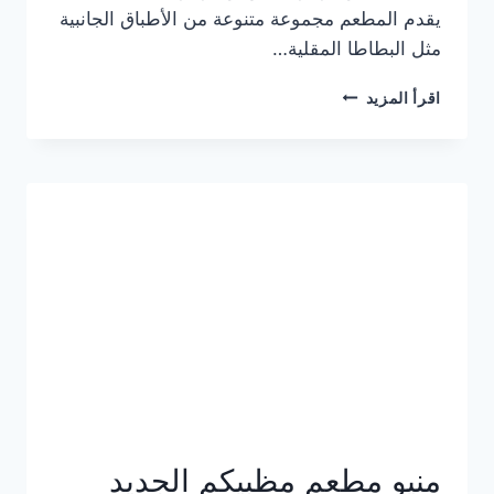
يقدم المطعم مجموعة متنوعة من الأطباق الجانبية
مثل البطاطا المقلية…
أسعار
اقرأ المزيد
منيو
مطعم
جان
برجر
الجديد
كامل
وعناوين
الفروع
منيو مطعم مظبيكم الجديد