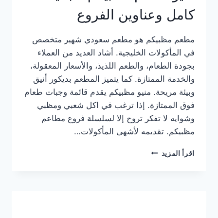
كامل وعناوين الفروع
مطعم مظبيكم هو مطعم سعودي شهير متخصص
في المأكولات الخليجية. أشاد العديد من العملاء
بجودة الطعام، والطعم اللذيذ، والأسعار المعقولة،
والخدمة الممتازة. كما يتميز المطعم بديكور أنيق
وبيئة مريحة. منيو مظبيكم يقدم قائمة وجبات طعام
فوق الممتازة. إذا ترغب في اكل شعبي ومظبي
وشوايه لا تفكر تروح إلا لسلسلة فروع مطاعم
مظبيكم. تقديمه لأشهى المأكولات…
منيو
اقرأ المزيد
مطعم
مظبيكم
الجديد
كامل
وعناوين
الفروع