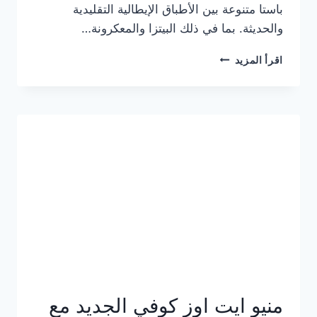
باستا متنوعة بين الأطباق الإيطالية التقليدية
والحديثة. بما في ذلك البيتزا والمعكرونة…
أسعار
اقرأ المزيد
منيو
كازا
باستا
الجديد
كامل
وعناوين
الفروع
منيو ايت اوز كوفي الجديد مع