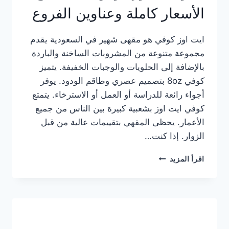
الأسعار كاملة وعناوين الفروع
ايت اوز كوفي هو مقهى شهير في السعودية يقدم
مجموعة متنوعة من المشروبات الساخنة والباردة
بالإضافة إلى الحلويات والوجبات الخفيفة. يتميز
كوفي 8oz بتصميم عصري وطاقم الودود. يوفر
أجواء رائعة للدراسة أو العمل أو الاسترخاء. يتمتع
كوفي ايت اوز بشعبية كبيرة بين الناس من جميع
الأعمار. يحظى المقهي بتقييمات عالية من قبل
الزوار. إذا كنت…
منيو
اقرأ المزيد
ايت
اوز
كوفي
الجديد
مع
الأسعار