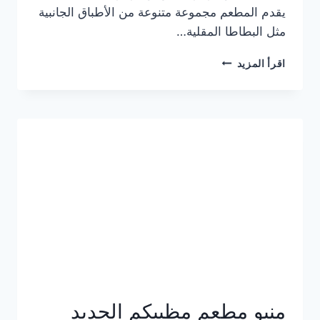
يقدم المطعم مجموعة متنوعة من الأطباق الجانبية
مثل البطاطا المقلية…
أسعار
اقرأ المزيد
منيو
مطعم
جان
برجر
الجديد
كامل
وعناوين
الفروع
منيو مطعم مظبيكم الجديد