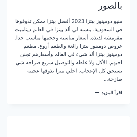
بالصور
منيو دومينوز بيتزا 2023 أفضل بيتزا ممكن تذوقوها
في السعودية. بنسبه لي ألذ بيتزا في العالم ديناميت
مقرمشه لذيذه. أسعار مناسبة وحجمها مناسب جدا.
عروض دومينوز بيتزا رائعة والطعم أروع. مطعم
دومينوز بيتزا ألذ شيء في العالم وأسعارهم تجنن
احبهم. الأكل ولا غلطه والتوصيل سريع صراحه شي
يستحق كل الإعجاب. احلي بيتزا تذوقها عجينة
طازجة…
منيو
اقرأ المزيد
دومينوز
بيتزا
2023
–
أسعار
المنيو
الجديد