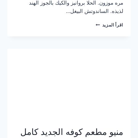
مره موزون. الحلا بروانيز والكيك بالجوز الهند
لذيذه. الساندوتش البيغل…
منيو
اقرأ المزيد
كوفي
هاف
مليون
الجديد
بالأسعار
كاملة
منيو مطعم كوفه الجديد كامل