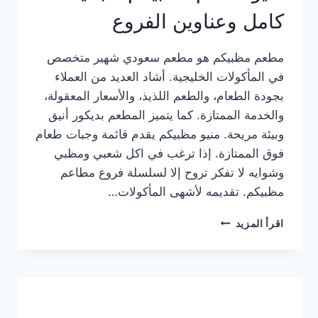
كامل وعناوين الفروع
مطعم مظبيكم هو مطعم سعودي شهير متخصص
في المأكولات الخليجية. أشاد العديد من العملاء
بجودة الطعام، والطعم اللذيذ، والأسعار المعقولة،
والخدمة الممتازة. كما يتميز المطعم بديكور أنيق
وبيئة مريحة. منيو مظبيكم يقدم قائمة وجبات طعام
فوق الممتازة. إذا ترغب في اكل شعبي ومظبي
وشوايه لا تفكر تروح إلا لسلسلة فروع مطاعم
مظبيكم. تقديمه لأشهى المأكولات…
منيو
اقرأ المزيد
مطعم
مظبيكم
الجديد
كامل
وعناوين
الفروع