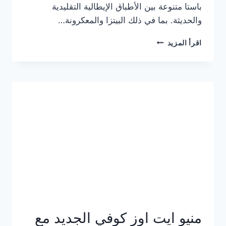
باستا متنوعة بين الأطباق الإيطالية التقليدية
والحديثة. بما في ذلك البيتزا والمعكرونة…
أسعار
اقرأ المزيد
منيو
كازا
باستا
الجديد
كامل
وعناوين
الفروع
منيو ايت اوز كوفي الجديد مع