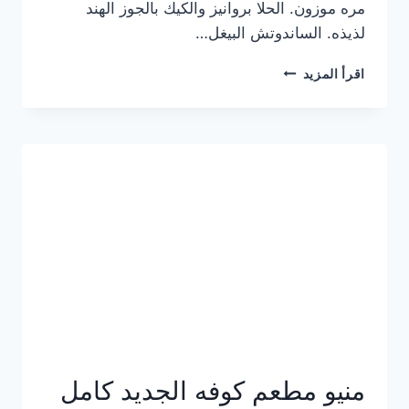
مره موزون. الحلا بروانيز والكيك بالجوز الهند
لذيذه. الساندوتش البيغل…
منيو
اقرأ المزيد
كوفي
هاف
مليون
الجديد
بالأسعار
كاملة
منيو مطعم كوفه الجديد كامل