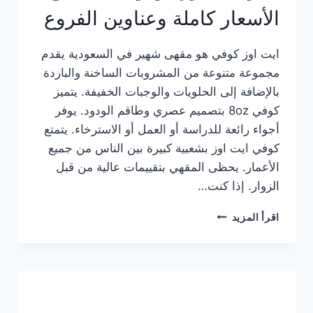
الأسعار كاملة وعناوين الفروع
ايت اوز كوفي هو مقهى شهير في السعودية يقدم
مجموعة متنوعة من المشروبات الساخنة والباردة
بالإضافة إلى الحلويات والوجبات الخفيفة. يتميز
كوفي 8oz بتصميم عصري وطاقم الودود. يوفر
أجواء رائعة للدراسة أو العمل أو الاسترخاء. يتمتع
كوفي ايت اوز بشعبية كبيرة بين الناس من جميع
الأعمار. يحظى المقهي بتقييمات عالية من قبل
الزوار. إذا كنت…
منيو
اقرأ المزيد
ايت
اوز
كوفي
الجديد
مع
الأسعار