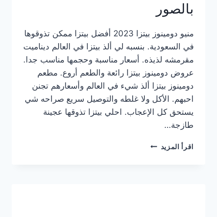
بالصور
منيو دومينوز بيتزا 2023 أفضل بيتزا ممكن تذوقوها
في السعودية. بنسبه لي ألذ بيتزا في العالم ديناميت
مقرمشه لذيذه. أسعار مناسبة وحجمها مناسب جدا.
عروض دومينوز بيتزا رائعة والطعم أروع. مطعم
دومينوز بيتزا ألذ شيء في العالم وأسعارهم تجنن
احبهم. الأكل ولا غلطه والتوصيل سريع صراحه شي
يستحق كل الإعجاب. احلي بيتزا تذوقها عجينة
طازجة…
منيو
اقرأ المزيد
دومينوز
بيتزا
2023
–
أسعار
المنيو
الجديد