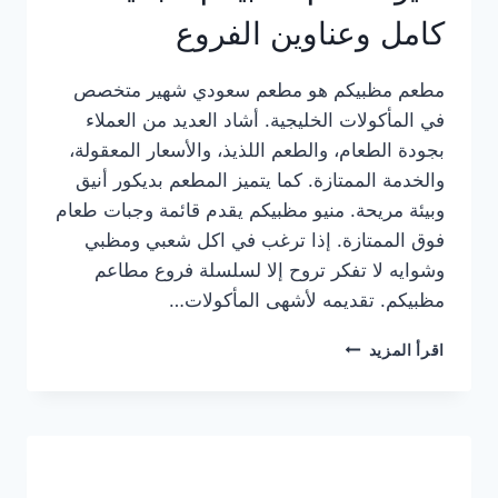
كامل وعناوين الفروع
مطعم مظبيكم هو مطعم سعودي شهير متخصص
في المأكولات الخليجية. أشاد العديد من العملاء
بجودة الطعام، والطعم اللذيذ، والأسعار المعقولة،
والخدمة الممتازة. كما يتميز المطعم بديكور أنيق
وبيئة مريحة. منيو مظبيكم يقدم قائمة وجبات طعام
فوق الممتازة. إذا ترغب في اكل شعبي ومظبي
وشوايه لا تفكر تروح إلا لسلسلة فروع مطاعم
مظبيكم. تقديمه لأشهى المأكولات…
منيو
اقرأ المزيد
مطعم
مظبيكم
الجديد
كامل
وعناوين
الفروع