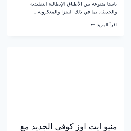
باستا متنوعة بين الأطباق الإيطالية التقليدية
والحديثة. بما في ذلك البيتزا والمعكرونة…
أسعار
اقرأ المزيد
منيو
كازا
باستا
الجديد
كامل
وعناوين
الفروع
منيو ايت اوز كوفي الجديد مع