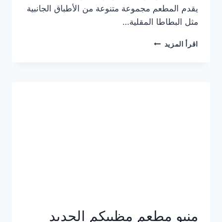
يقدم المطعم مجموعة متنوعة من الأطباق الجانبية
مثل البطاطا المقلية…
أسعار
اقرأ المزيد
منيو
مطعم
جان
برجر
الجديد
كامل
وعناوين
الفروع
منيو مطعم مظبيكم الجديد