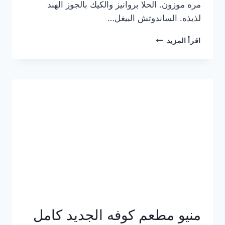
مره موزون. الحلا بروانيز والكيك بالجوز الهند
لذيذه. الساندوتش البيغل…
منيو
اقرأ المزيد
كوفي
هاف
مليون
الجديد
بالأسعار
كاملة
منيو مطعم كوفه الجديد كامل