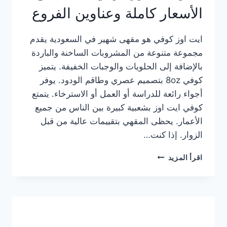
الأسعار كاملة وعناوين الفروع
ايت اوز كوفي هو مقهى شهير في السعودية يقدم
مجموعة متنوعة من المشروبات الساخنة والباردة
بالإضافة إلى الحلويات والوجبات الخفيفة. يتميز
كوفي 8oz بتصميم عصري وطاقم الودود. يوفر
أجواء رائعة للدراسة أو العمل أو الاسترخاء. يتمتع
كوفي ايت اوز بشعبية كبيرة بين الناس من جميع
الأعمار. يحظى المقهي بتقييمات عالية من قبل
الزوار. إذا كنت…
منيو
اقرأ المزيد
ايت
اوز
كوفي
الجديد
مع
الأسعار