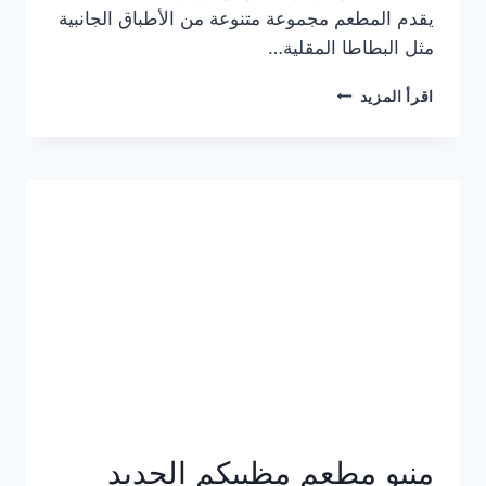
يقدم المطعم مجموعة متنوعة من الأطباق الجانبية
مثل البطاطا المقلية…
أسعار
اقرأ المزيد
منيو
مطعم
جان
برجر
الجديد
كامل
وعناوين
الفروع
منيو مطعم مظبيكم الجديد