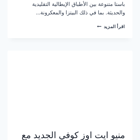
باستا متنوعة بين الأطباق الإيطالية التقليدية
والحديثة. بما في ذلك البيتزا والمعكرونة…
أسعار
اقرأ المزيد
منيو
كازا
باستا
الجديد
كامل
وعناوين
الفروع
منيو ايت اوز كوفي الجديد مع