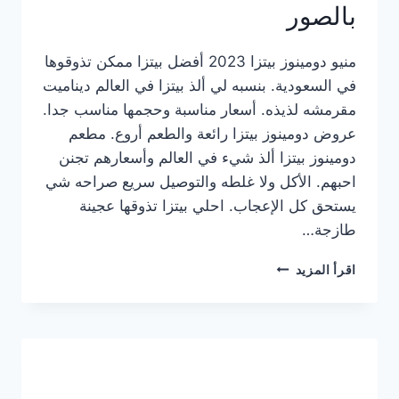
بالصور
منيو دومينوز بيتزا 2023 أفضل بيتزا ممكن تذوقوها
في السعودية. بنسبه لي ألذ بيتزا في العالم ديناميت
مقرمشه لذيذه. أسعار مناسبة وحجمها مناسب جدا.
عروض دومينوز بيتزا رائعة والطعم أروع. مطعم
دومينوز بيتزا ألذ شيء في العالم وأسعارهم تجنن
احبهم. الأكل ولا غلطه والتوصيل سريع صراحه شي
يستحق كل الإعجاب. احلي بيتزا تذوقها عجينة
طازجة…
منيو
اقرأ المزيد
دومينوز
بيتزا
2023
–
أسعار
المنيو
الجديد