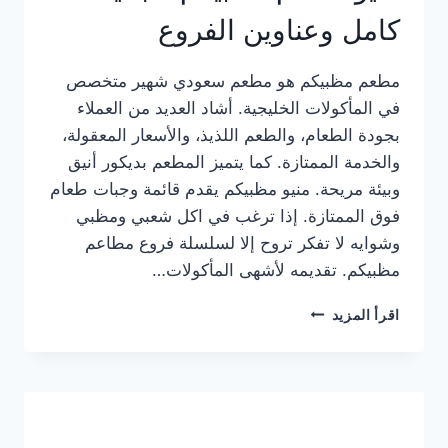
كامل وعناوين الفروع
مطعم مظبيكم هو مطعم سعودي شهير متخصص
في المأكولات الخليجية. أشاد العديد من العملاء
بجودة الطعام، والطعم اللذيذ، والأسعار المعقولة،
والخدمة الممتازة. كما يتميز المطعم بديكور أنيق
وبيئة مريحة. منيو مظبيكم يقدم قائمة وجبات طعام
فوق الممتازة. إذا ترغب في اكل شعبي ومظبي
وشوايه لا تفكر تروح إلا لسلسلة فروع مطاعم
مظبيكم. تقديمه لأشهى المأكولات…
منيو
اقرأ المزيد
مطعم
مظبيكم
الجديد
كامل
وعناوين
الفروع