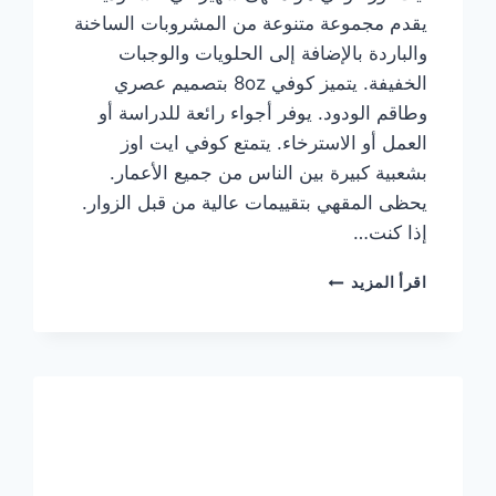
يقدم مجموعة متنوعة من المشروبات الساخنة
والباردة بالإضافة إلى الحلويات والوجبات
الخفيفة. يتميز كوفي 8oz بتصميم عصري
وطاقم الودود. يوفر أجواء رائعة للدراسة أو
العمل أو الاسترخاء. يتمتع كوفي ايت اوز
بشعبية كبيرة بين الناس من جميع الأعمار.
يحظى المقهي بتقييمات عالية من قبل الزوار.
إذا كنت…
منيو
اقرأ المزيد
ايت
اوز
كوفي
الجديد
مع
الأسعار
كاملة
وعناوين
الفروع