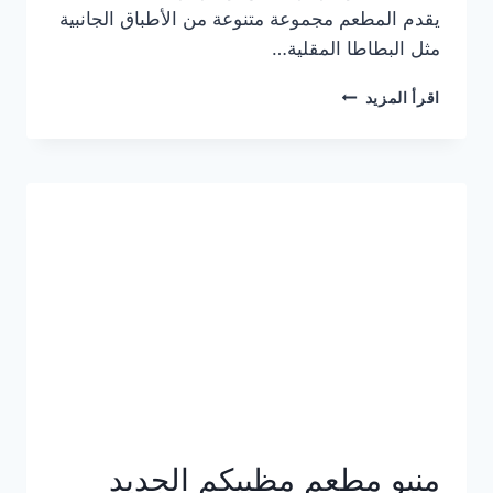
يقدم المطعم مجموعة متنوعة من الأطباق الجانبية
مثل البطاطا المقلية…
أسعار
اقرأ المزيد
منيو
مطعم
جان
برجر
الجديد
كامل
وعناوين
الفروع
منيو مطعم مظبيكم الجديد