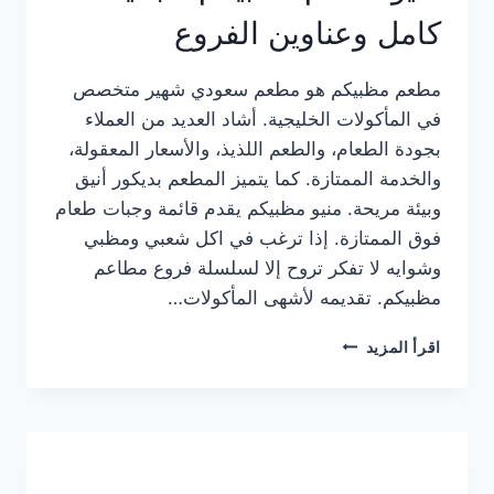
كامل وعناوين الفروع
مطعم مظبيكم هو مطعم سعودي شهير متخصص
في المأكولات الخليجية. أشاد العديد من العملاء
بجودة الطعام، والطعم اللذيذ، والأسعار المعقولة،
والخدمة الممتازة. كما يتميز المطعم بديكور أنيق
وبيئة مريحة. منيو مظبيكم يقدم قائمة وجبات طعام
فوق الممتازة. إذا ترغب في اكل شعبي ومظبي
وشوايه لا تفكر تروح إلا لسلسلة فروع مطاعم
مظبيكم. تقديمه لأشهى المأكولات…
منيو
اقرأ المزيد
مطعم
مظبيكم
الجديد
كامل
وعناوين
الفروع