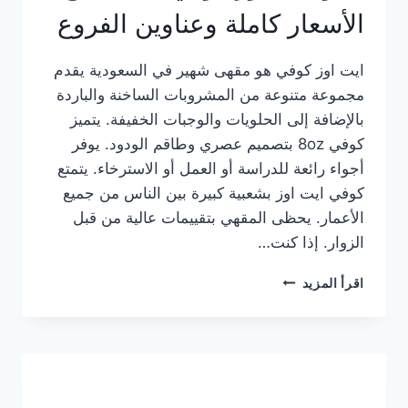
الأسعار كاملة وعناوين الفروع
ايت اوز كوفي هو مقهى شهير في السعودية يقدم
مجموعة متنوعة من المشروبات الساخنة والباردة
بالإضافة إلى الحلويات والوجبات الخفيفة. يتميز
كوفي 8oz بتصميم عصري وطاقم الودود. يوفر
أجواء رائعة للدراسة أو العمل أو الاسترخاء. يتمتع
كوفي ايت اوز بشعبية كبيرة بين الناس من جميع
الأعمار. يحظى المقهي بتقييمات عالية من قبل
الزوار. إذا كنت…
منيو
اقرأ المزيد
ايت
اوز
كوفي
الجديد
مع
الأسعار