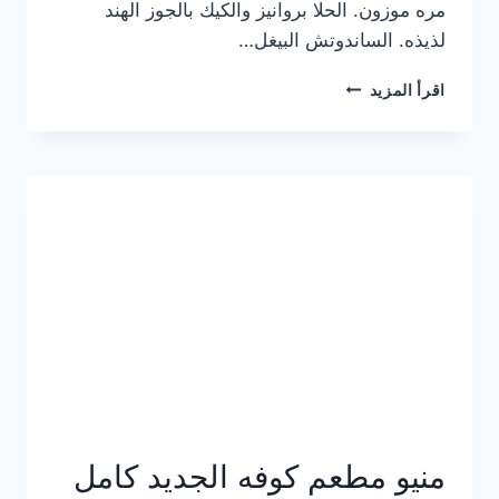
مره موزون. الحلا بروانيز والكيك بالجوز الهند
لذيذه. الساندوتش البيغل…
منيو
اقرأ المزيد
كوفي
هاف
مليون
الجديد
بالأسعار
كاملة
منيو مطعم كوفه الجديد كامل