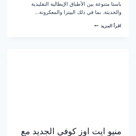
باستا متنوعة بين الأطباق الإيطالية التقليدية
والحديثة. بما في ذلك البيتزا والمعكرونة…
أسعار
اقرأ المزيد
منيو
كازا
باستا
الجديد
كامل
وعناوين
الفروع
منيو ايت اوز كوفي الجديد مع