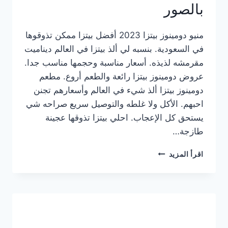
بالصور
منيو دومينوز بيتزا 2023 أفضل بيتزا ممكن تذوقوها
في السعودية. بنسبه لي ألذ بيتزا في العالم ديناميت
مقرمشه لذيذه. أسعار مناسبة وحجمها مناسب جدا.
عروض دومينوز بيتزا رائعة والطعم أروع. مطعم
دومينوز بيتزا ألذ شيء في العالم وأسعارهم تجنن
احبهم. الأكل ولا غلطه والتوصيل سريع صراحه شي
يستحق كل الإعجاب. احلي بيتزا تذوقها عجينة
طازجة…
منيو
اقرأ المزيد
دومينوز
بيتزا
2023
–
أسعار
المنيو
الجديد