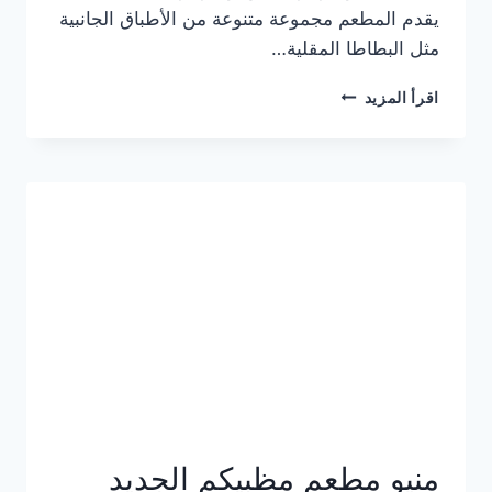
يقدم المطعم مجموعة متنوعة من الأطباق الجانبية
مثل البطاطا المقلية…
أسعار
اقرأ المزيد
منيو
مطعم
جان
برجر
الجديد
كامل
وعناوين
الفروع
منيو مطعم مظبيكم الجديد