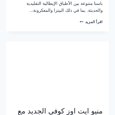
باستا متنوعة بين الأطباق الإيطالية التقليدية
والحديثة. بما في ذلك البيتزا والمعكرونة…
أسعار
اقرأ المزيد
منيو
كازا
باستا
الجديد
كامل
وعناوين
الفروع
منيو ايت اوز كوفي الجديد مع