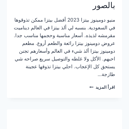
بالصور
منيو دومينوز بيتزا 2023 أفضل بيتزا ممكن تذوقوها
في السعودية. بنسبه لي ألذ بيتزا في العالم ديناميت
مقرمشه لذيذه. أسعار مناسبة وحجمها مناسب جدا.
عروض دومينوز بيتزا رائعة والطعم أروع. مطعم
دومينوز بيتزا ألذ شيء في العالم وأسعارهم تجنن
احبهم. الأكل ولا غلطه والتوصيل سريع صراحه شي
يستحق كل الإعجاب. احلي بيتزا تذوقها عجينة
طازجة…
منيو
اقرأ المزيد
دومينوز
بيتزا
2023
–
أسعار
المنيو
الجديد