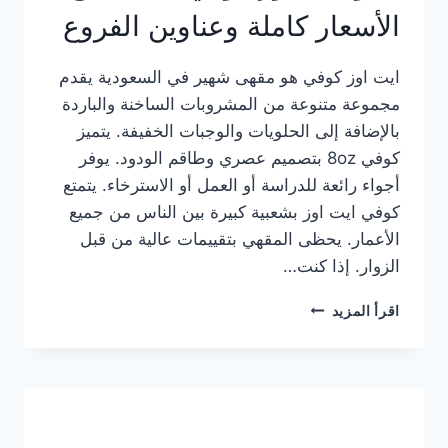
الأسعار كاملة وعناوين الفروع
ايت اوز كوفي هو مقهى شهير في السعودية يقدم
مجموعة متنوعة من المشروبات الساخنة والباردة
بالإضافة إلى الحلويات والوجبات الخفيفة. يتميز
كوفي 8oz بتصميم عصري وطاقم الودود. يوفر
أجواء رائعة للدراسة أو العمل أو الاسترخاء. يتمتع
كوفي ايت اوز بشعبية كبيرة بين الناس من جميع
الأعمار. يحظى المقهي بتقييمات عالية من قبل
الزوار. إذا كنت…
منيو
اقرأ المزيد
ايت
اوز
كوفي
الجديد
مع
الأسعار