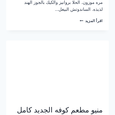
مره موزون. الحلا بروانيز والكيك بالجوز الهند
لذيذه. الساندوتش البيغل…
منيو
اقرأ المزيد
كوفي
هاف
مليون
الجديد
بالأسعار
كاملة
منيو مطعم كوفه الجديد كامل