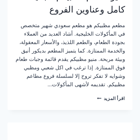
كامل وعناوين الفروع
مطعم مظبيكم هو مطعم سعودي شهير متخصص
في المأكولات الخليجية. أشاد العديد من العملاء
بجودة الطعام، والطعم اللذيذ، والأسعار المعقولة،
والخدمة الممتازة. كما يتميز المطعم بديكور أنيق
وبيئة مريحة. منيو مظبيكم يقدم قائمة وجبات طعام
فوق الممتازة. إذا ترغب في اكل شعبي ومظبي
وشوايه لا تفكر تروح إلا لسلسلة فروع مطاعم
مظبيكم. تقديمه لأشهى المأكولات…
منيو
اقرأ المزيد
مطعم
مظبيكم
الجديد
كامل
وعناوين
الفروع