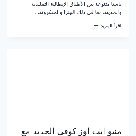
باستا متنوعة بين الأطباق الإيطالية التقليدية
والحديثة. بما في ذلك البيتزا والمعكرونة…
أسعار
اقرأ المزيد
منيو
كازا
باستا
الجديد
كامل
وعناوين
الفروع
منيو ايت اوز كوفي الجديد مع