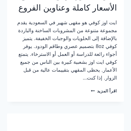
الأسعار كاملة وعناوين الفروع
ايت اوز كوفي هو مقهى شهير في السعودية يقدم
مجموعة متنوعة من المشروبات الساخنة والباردة
بالإضافة إلى الحلويات والوجبات الخفيفة. يتميز
كوفي 8oz بتصميم عصري وطاقم الودود. يوفر
أجواء رائعة للدراسة أو العمل أو الاسترخاء. يتمتع
كوفي ايت اوز بشعبية كبيرة بين الناس من جميع
الأعمار. يحظى المقهي بتقييمات عالية من قبل
الزوار. إذا كنت…
منيو
اقرأ المزيد
ايت
اوز
كوفي
الجديد
مع
الأسعار