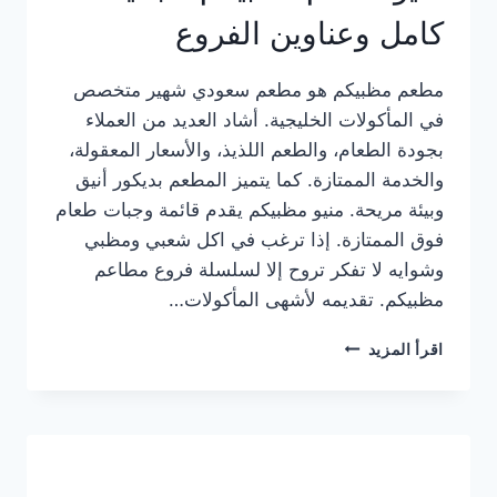
كامل وعناوين الفروع
مطعم مظبيكم هو مطعم سعودي شهير متخصص
في المأكولات الخليجية. أشاد العديد من العملاء
بجودة الطعام، والطعم اللذيذ، والأسعار المعقولة،
والخدمة الممتازة. كما يتميز المطعم بديكور أنيق
وبيئة مريحة. منيو مظبيكم يقدم قائمة وجبات طعام
فوق الممتازة. إذا ترغب في اكل شعبي ومظبي
وشوايه لا تفكر تروح إلا لسلسلة فروع مطاعم
مظبيكم. تقديمه لأشهى المأكولات…
منيو
اقرأ المزيد
مطعم
مظبيكم
الجديد
كامل
وعناوين
الفروع