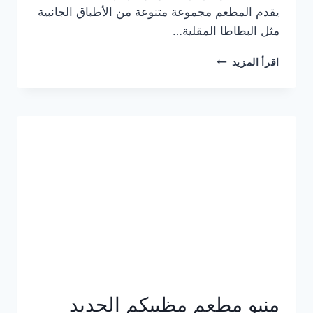
يقدم المطعم مجموعة متنوعة من الأطباق الجانبية
مثل البطاطا المقلية…
أسعار
اقرأ المزيد
منيو
مطعم
جان
برجر
الجديد
كامل
وعناوين
الفروع
منيو مطعم مظبيكم الجديد