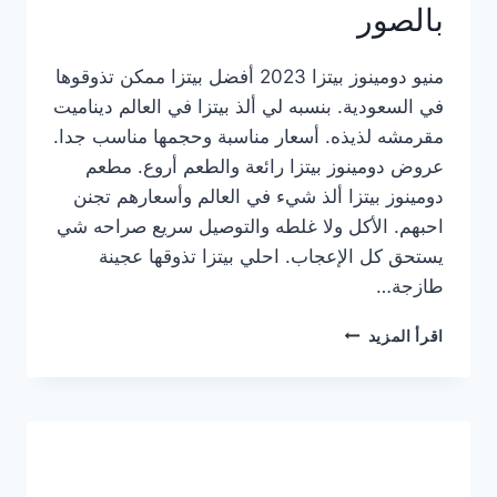
بالصور
منيو دومينوز بيتزا 2023 أفضل بيتزا ممكن تذوقوها
في السعودية. بنسبه لي ألذ بيتزا في العالم ديناميت
مقرمشه لذيذه. أسعار مناسبة وحجمها مناسب جدا.
عروض دومينوز بيتزا رائعة والطعم أروع. مطعم
دومينوز بيتزا ألذ شيء في العالم وأسعارهم تجنن
احبهم. الأكل ولا غلطه والتوصيل سريع صراحه شي
يستحق كل الإعجاب. احلي بيتزا تذوقها عجينة
طازجة…
منيو
اقرأ المزيد
دومينوز
بيتزا
2023
–
أسعار
المنيو
الجديد