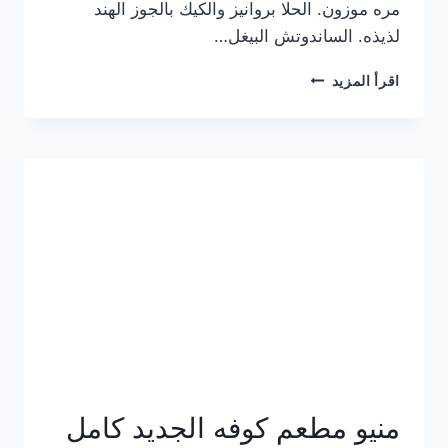
مره موزون. الحلا بروانيز والكيك بالجوز الهند
لذيذه. الساندوتش البيغل…
منيو
اقرأ المزيد
كوفي
هاف
مليون
الجديد
بالأسعار
كاملة
منيو مطعم كوفه الجديد كامل