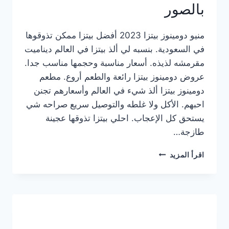
بالصور
منيو دومينوز بيتزا 2023 أفضل بيتزا ممكن تذوقوها
في السعودية. بنسبه لي ألذ بيتزا في العالم ديناميت
مقرمشه لذيذه. أسعار مناسبة وحجمها مناسب جدا.
عروض دومينوز بيتزا رائعة والطعم أروع. مطعم
دومينوز بيتزا ألذ شيء في العالم وأسعارهم تجنن
احبهم. الأكل ولا غلطه والتوصيل سريع صراحه شي
يستحق كل الإعجاب. احلي بيتزا تذوقها عجينة
طازجة…
منيو
اقرأ المزيد
دومينوز
بيتزا
2023
–
أسعار
المنيو
الجديد