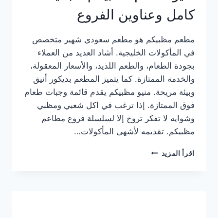
كامل وعناوين الفروع
مطعم مظبيكم هو مطعم سعودي شهير متخصص
في المأكولات الخليجية. أشاد العديد من العملاء
بجودة الطعام، والطعم اللذيذ، والأسعار المعقولة،
والخدمة الممتازة. كما يتميز المطعم بديكور أنيق
وبيئة مريحة. منيو مظبيكم يقدم قائمة وجبات طعام
فوق الممتازة. إذا ترغب في اكل شعبي ومظبي
وشوايه لا تفكر تروح إلا لسلسلة فروع مطاعم
مظبيكم. تقديمه لأشهى المأكولات…
منيو
اقرأ المزيد
مطعم
مظبيكم
الجديد
كامل
وعناوين
الفروع