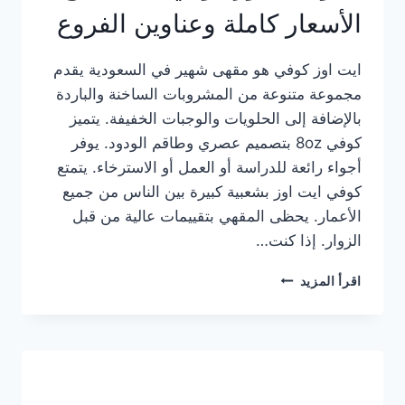
الأسعار كاملة وعناوين الفروع
ايت اوز كوفي هو مقهى شهير في السعودية يقدم
مجموعة متنوعة من المشروبات الساخنة والباردة
بالإضافة إلى الحلويات والوجبات الخفيفة. يتميز
كوفي 8oz بتصميم عصري وطاقم الودود. يوفر
أجواء رائعة للدراسة أو العمل أو الاسترخاء. يتمتع
كوفي ايت اوز بشعبية كبيرة بين الناس من جميع
الأعمار. يحظى المقهي بتقييمات عالية من قبل
الزوار. إذا كنت…
منيو
اقرأ المزيد
ايت
اوز
كوفي
الجديد
مع
الأسعار