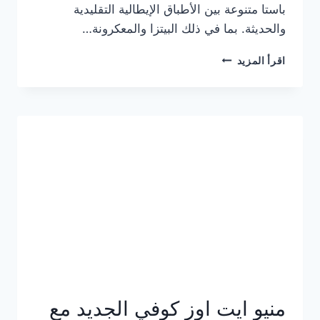
باستا متنوعة بين الأطباق الإيطالية التقليدية
والحديثة. بما في ذلك البيتزا والمعكرونة…
أسعار
اقرأ المزيد
منيو
كازا
باستا
الجديد
كامل
وعناوين
الفروع
منيو ايت اوز كوفي الجديد مع