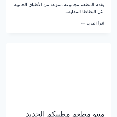
يقدم المطعم مجموعة متنوعة من الأطباق الجانبية
مثل البطاطا المقلية…
أسعار
اقرأ المزيد
منيو
مطعم
جان
برجر
الجديد
كامل
وعناوين
الفروع
منيو مطعم مظبيكم الجديد