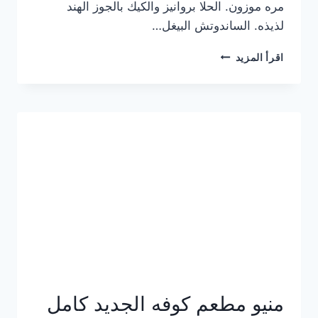
مره موزون. الحلا بروانيز والكيك بالجوز الهند
لذيذه. الساندوتش البيغل…
منيو
اقرأ المزيد
كوفي
هاف
مليون
الجديد
بالأسعار
كاملة
منيو مطعم كوفه الجديد كامل