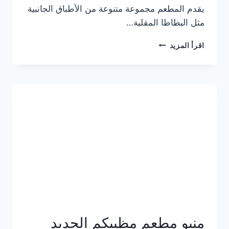
يقدم المطعم مجموعة متنوعة من الأطباق الجانبية
مثل البطاطا المقلية…
أسعار
اقرأ المزيد
منيو
مطعم
جان
برجر
الجديد
كامل
وعناوين
الفروع
منيو مطعم مظبيكم الجديد