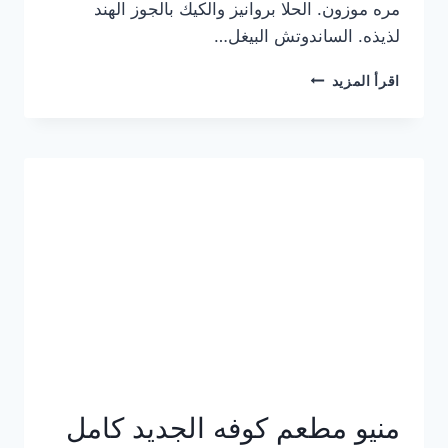
مره موزون. الحلا بروانيز والكيك بالجوز الهند
لذيذه. الساندوتش البيغل…
منيو
اقرأ المزيد
كوفي
هاف
مليون
الجديد
بالأسعار
كاملة
منيو مطعم كوفه الجديد كامل