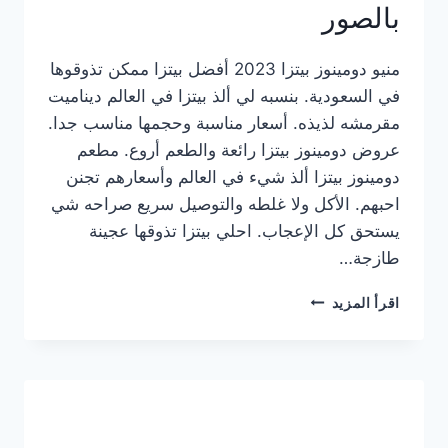
بالصور
منيو دومينوز بيتزا 2023 أفضل بيتزا ممكن تذوقوها
في السعودية. بنسبه لي ألذ بيتزا في العالم ديناميت
مقرمشه لذيذه. أسعار مناسبة وحجمها مناسب جدا.
عروض دومينوز بيتزا رائعة والطعم أروع. مطعم
دومينوز بيتزا ألذ شيء في العالم وأسعارهم تجنن
احبهم. الأكل ولا غلطه والتوصيل سريع صراحه شي
يستحق كل الإعجاب. احلي بيتزا تذوقها عجينة
طازجة…
منيو
اقرأ المزيد
دومينوز
بيتزا
2023
–
أسعار
المنيو
الجديد