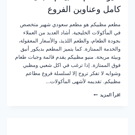
كامل وعناوين الفروع
مطعم مظبيكم هو مطعم سعودي شهير متخصص
في المأكولات الخليجية. أشاد العديد من العملاء
بجودة الطعام، والطعم اللذيذ، والأسعار المعقولة،
والخدمة الممتازة. كما يتميز المطعم بديكور أنيق
وبيئة مريحة. منيو مظبيكم يقدم قائمة وجبات طعام
فوق الممتازة. إذا ترغب في اكل شعبي ومظبي
وشوايه لا تفكر تروح إلا لسلسلة فروع مطاعم
مظبيكم. تقديمه لأشهى المأكولات…
منيو
اقرأ المزيد
مطعم
مظبيكم
الجديد
كامل
وعناوين
الفروع