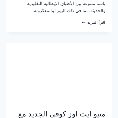
باستا متنوعة بين الأطباق الإيطالية التقليدية
والحديثة. بما في ذلك البيتزا والمعكرونة…
أسعار
اقرأ المزيد
منيو
كازا
باستا
الجديد
كامل
وعناوين
الفروع
منيو ايت اوز كوفي الجديد مع