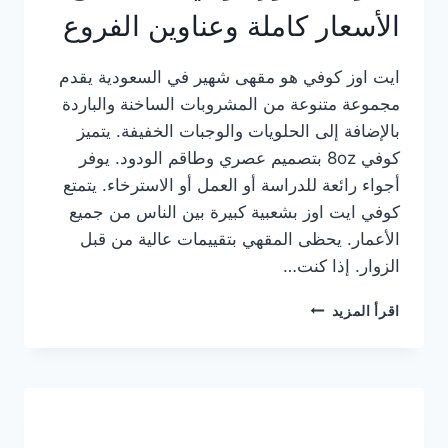
الأسعار كاملة وعناوين الفروع
ايت اوز كوفي هو مقهى شهير في السعودية يقدم
مجموعة متنوعة من المشروبات الساخنة والباردة
بالإضافة إلى الحلويات والوجبات الخفيفة. يتميز
كوفي 8oz بتصميم عصري وطاقم الودود. يوفر
أجواء رائعة للدراسة أو العمل أو الاسترخاء. يتمتع
كوفي ايت اوز بشعبية كبيرة بين الناس من جميع
الأعمار. يحظى المقهي بتقييمات عالية من قبل
الزوار. إذا كنت…
منيو
اقرأ المزيد
ايت
اوز
كوفي
الجديد
مع
الأسعار