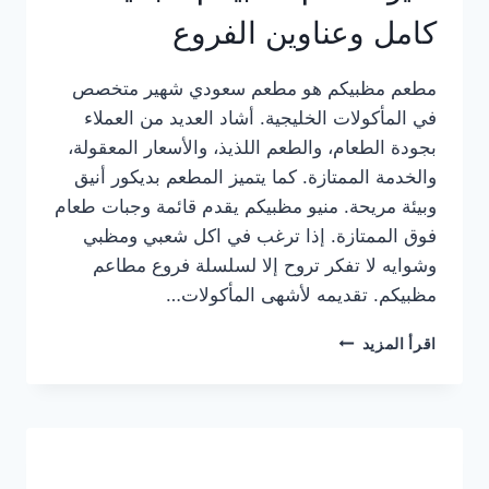
كامل وعناوين الفروع
مطعم مظبيكم هو مطعم سعودي شهير متخصص
في المأكولات الخليجية. أشاد العديد من العملاء
بجودة الطعام، والطعم اللذيذ، والأسعار المعقولة،
والخدمة الممتازة. كما يتميز المطعم بديكور أنيق
وبيئة مريحة. منيو مظبيكم يقدم قائمة وجبات طعام
فوق الممتازة. إذا ترغب في اكل شعبي ومظبي
وشوايه لا تفكر تروح إلا لسلسلة فروع مطاعم
مظبيكم. تقديمه لأشهى المأكولات…
منيو
اقرأ المزيد
مطعم
مظبيكم
الجديد
كامل
وعناوين
الفروع