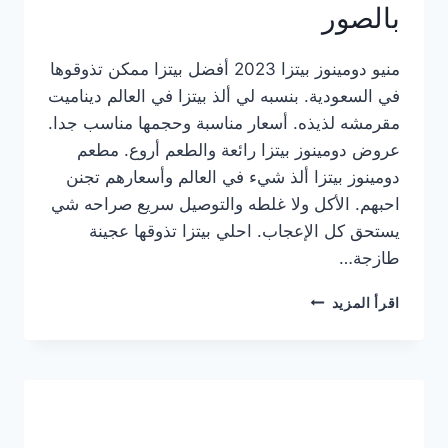
بالصور
منيو دومينوز بيتزا 2023 أفضل بيتزا ممكن تذوقوها
في السعودية. بنسبه لي ألذ بيتزا في العالم ديناميت
مقرمشه لذيذه. أسعار مناسبة وحجمها مناسب جدا.
عروض دومينوز بيتزا رائعة والطعم أروع. مطعم
دومينوز بيتزا ألذ شيء في العالم وأسعارهم تجنن
احبهم. الأكل ولا غلطه والتوصيل سريع صراحه شي
يستحق كل الإعجاب. احلي بيتزا تذوقها عجينة
طازجة…
منيو
اقرأ المزيد
دومينوز
بيتزا
2023
–
أسعار
المنيو
الجديد