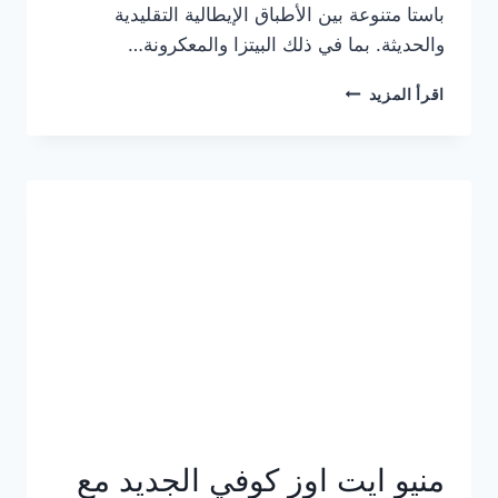
باستا متنوعة بين الأطباق الإيطالية التقليدية
والحديثة. بما في ذلك البيتزا والمعكرونة…
أسعار
اقرأ المزيد
منيو
كازا
باستا
الجديد
كامل
وعناوين
الفروع
منيو ايت اوز كوفي الجديد مع