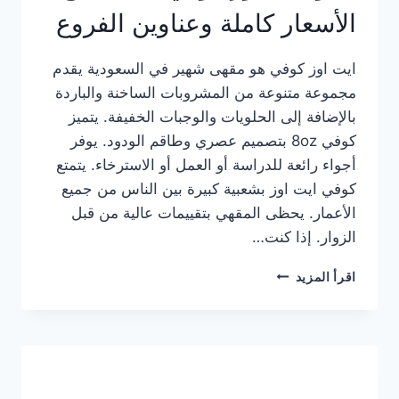
الأسعار كاملة وعناوين الفروع
ايت اوز كوفي هو مقهى شهير في السعودية يقدم
مجموعة متنوعة من المشروبات الساخنة والباردة
بالإضافة إلى الحلويات والوجبات الخفيفة. يتميز
كوفي 8oz بتصميم عصري وطاقم الودود. يوفر
أجواء رائعة للدراسة أو العمل أو الاسترخاء. يتمتع
كوفي ايت اوز بشعبية كبيرة بين الناس من جميع
الأعمار. يحظى المقهي بتقييمات عالية من قبل
الزوار. إذا كنت…
منيو
اقرأ المزيد
ايت
اوز
كوفي
الجديد
مع
الأسعار