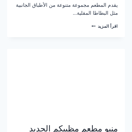
يقدم المطعم مجموعة متنوعة من الأطباق الجانبية
مثل البطاطا المقلية…
أسعار
اقرأ المزيد
منيو
مطعم
جان
برجر
الجديد
كامل
وعناوين
الفروع
منيو مطعم مظبيكم الجديد