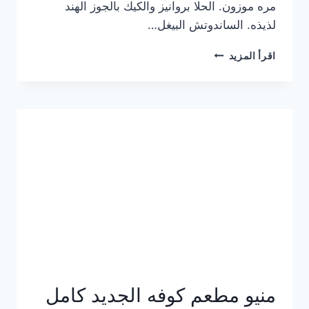
مره موزون. الحلا بروانيز والكيك بالجوز الهند
لذيذه. الساندوتش البيغل…
منيو
اقرأ المزيد
كوفي
هاف
مليون
الجديد
بالأسعار
كاملة
منيو مطعم كوفه الجديد كامل