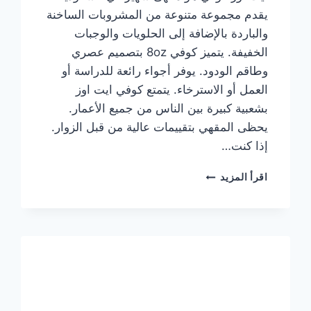
يقدم مجموعة متنوعة من المشروبات الساخنة
والباردة بالإضافة إلى الحلويات والوجبات
الخفيفة. يتميز كوفي 8oz بتصميم عصري
وطاقم الودود. يوفر أجواء رائعة للدراسة أو
العمل أو الاسترخاء. يتمتع كوفي ايت اوز
بشعبية كبيرة بين الناس من جميع الأعمار.
يحظى المقهي بتقييمات عالية من قبل الزوار.
إذا كنت…
منيو
اقرأ المزيد
ايت
اوز
كوفي
الجديد
مع
الأسعار
كاملة
وعناوين
الفروع