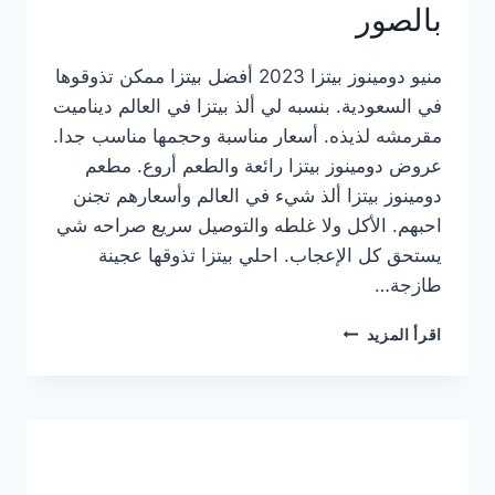
بالصور
منيو دومينوز بيتزا 2023 أفضل بيتزا ممكن تذوقوها
في السعودية. بنسبه لي ألذ بيتزا في العالم ديناميت
مقرمشه لذيذه. أسعار مناسبة وحجمها مناسب جدا.
عروض دومينوز بيتزا رائعة والطعم أروع. مطعم
دومينوز بيتزا ألذ شيء في العالم وأسعارهم تجنن
احبهم. الأكل ولا غلطه والتوصيل سريع صراحه شي
يستحق كل الإعجاب. احلي بيتزا تذوقها عجينة
طازجة…
منيو
اقرأ المزيد
دومينوز
بيتزا
2023
–
أسعار
المنيو
الجديد