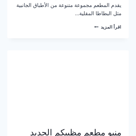
يقدم المطعم مجموعة متنوعة من الأطباق الجانبية
مثل البطاطا المقلية…
أسعار
اقرأ المزيد
منيو
مطعم
جان
برجر
الجديد
كامل
وعناوين
الفروع
منيو مطعم مظبيكم الجديد