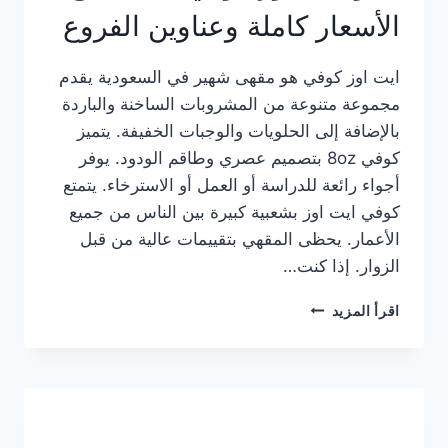
الأسعار كاملة وعناوين الفروع
ايت اوز كوفي هو مقهى شهير في السعودية يقدم
مجموعة متنوعة من المشروبات الساخنة والباردة
بالإضافة إلى الحلويات والوجبات الخفيفة. يتميز
كوفي 8oz بتصميم عصري وطاقم الودود. يوفر
أجواء رائعة للدراسة أو العمل أو الاسترخاء. يتمتع
كوفي ايت اوز بشعبية كبيرة بين الناس من جميع
الأعمار. يحظى المقهي بتقييمات عالية من قبل
الزوار. إذا كنت…
منيو
اقرأ المزيد
ايت
اوز
كوفي
الجديد
مع
الأسعار