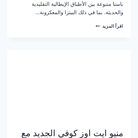
باستا متنوعة بين الأطباق الإيطالية التقليدية
والحديثة. بما في ذلك البيتزا والمعكرونة…
أسعار
اقرأ المزيد
منيو
كازا
باستا
الجديد
كامل
وعناوين
الفروع
منيو ايت اوز كوفي الجديد مع