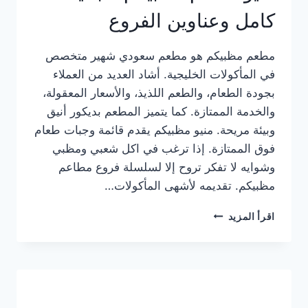
كامل وعناوين الفروع
مطعم مظبيكم هو مطعم سعودي شهير متخصص
في المأكولات الخليجية. أشاد العديد من العملاء
بجودة الطعام، والطعم اللذيذ، والأسعار المعقولة،
والخدمة الممتازة. كما يتميز المطعم بديكور أنيق
وبيئة مريحة. منيو مظبيكم يقدم قائمة وجبات طعام
فوق الممتازة. إذا ترغب في اكل شعبي ومظبي
وشوايه لا تفكر تروح إلا لسلسلة فروع مطاعم
مظبيكم. تقديمه لأشهى المأكولات…
منيو
اقرأ المزيد
مطعم
مظبيكم
الجديد
كامل
وعناوين
الفروع