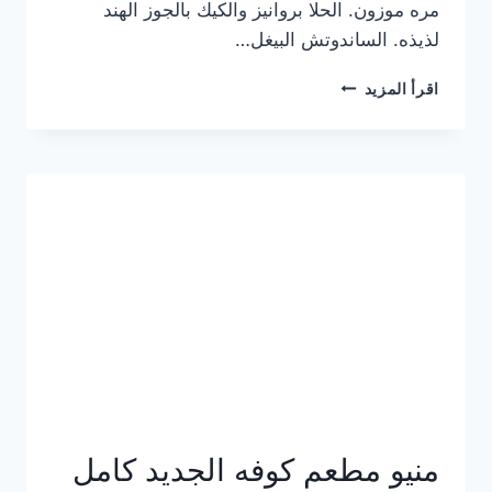
مره موزون. الحلا بروانيز والكيك بالجوز الهند
لذيذه. الساندوتش البيغل…
منيو
اقرأ المزيد
كوفي
هاف
مليون
الجديد
بالأسعار
كاملة
منيو مطعم كوفه الجديد كامل