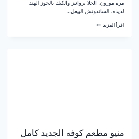
مره موزون. الحلا بروانيز والكيك بالجوز الهند
لذيذه. الساندوتش البيغل…
منيو
اقرأ المزيد
كوفي
هاف
مليون
الجديد
بالأسعار
كاملة
منيو مطعم كوفه الجديد كامل