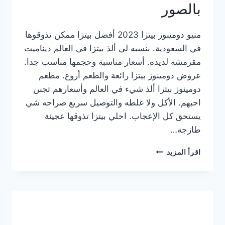
بالصور
منيو دومينوز بيتزا 2023 أفضل بيتزا ممكن تذوقوها
في السعودية. بنسبه لي ألذ بيتزا في العالم ديناميت
مقرمشه لذيذه. أسعار مناسبة وحجمها مناسب جدا.
عروض دومينوز بيتزا رائعة والطعم أروع. مطعم
دومينوز بيتزا ألذ شيء في العالم وأسعارهم تجنن
احبهم. الأكل ولا غلطه والتوصيل سريع صراحه شي
يستحق كل الإعجاب. احلي بيتزا تذوقها عجينة
طازجة…
منيو
اقرأ المزيد
دومينوز
بيتزا
2023
–
أسعار
المنيو
الجديد