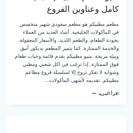
كامل وعناوين الفروع
مطعم مظبيكم هو مطعم سعودي شهير متخصص
في المأكولات الخليجية. أشاد العديد من العملاء
بجودة الطعام، والطعم اللذيذ، والأسعار المعقولة،
والخدمة الممتازة. كما يتميز المطعم بديكور أنيق
وبيئة مريحة. منيو مظبيكم يقدم قائمة وجبات طعام
فوق الممتازة. إذا ترغب في اكل شعبي ومظبي
وشوايه لا تفكر تروح إلا لسلسلة فروع مطاعم
مظبيكم. تقديمه لأشهى المأكولات…
منيو
اقرأ المزيد
مطعم
مظبيكم
الجديد
كامل
وعناوين
الفروع