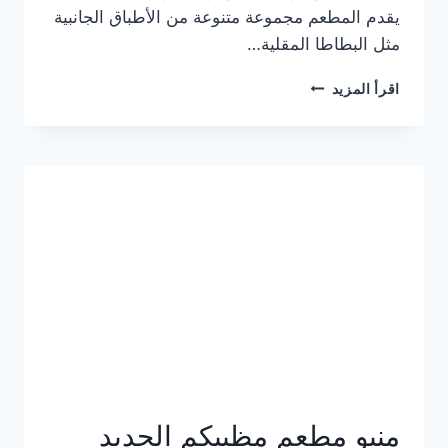
يقدم المطعم مجموعة متنوعة من الأطباق الجانبية
مثل البطاطا المقلية…
أسعار
اقرأ المزيد
منيو
مطعم
جان
برجر
الجديد
كامل
وعناوين
الفروع
منيو مطعم مظبيكم الجديد