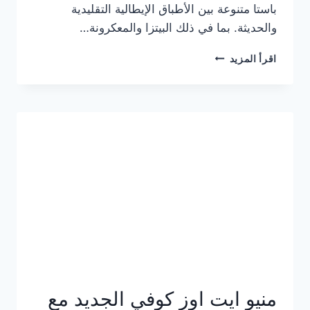
باستا متنوعة بين الأطباق الإيطالية التقليدية
والحديثة. بما في ذلك البيتزا والمعكرونة…
أسعار
اقرأ المزيد
منيو
كازا
باستا
الجديد
كامل
وعناوين
الفروع
منيو ايت اوز كوفي الجديد مع