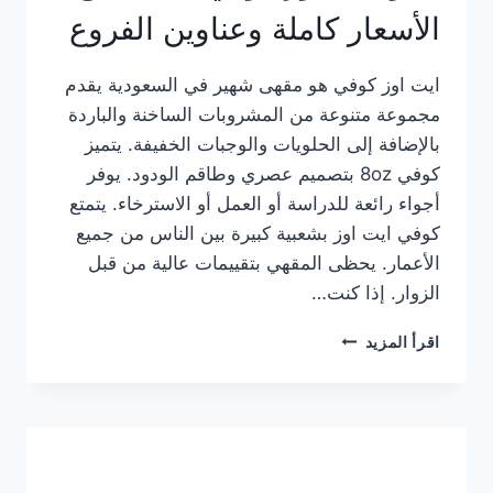
الأسعار كاملة وعناوين الفروع
ايت اوز كوفي هو مقهى شهير في السعودية يقدم
مجموعة متنوعة من المشروبات الساخنة والباردة
بالإضافة إلى الحلويات والوجبات الخفيفة. يتميز
كوفي 8oz بتصميم عصري وطاقم الودود. يوفر
أجواء رائعة للدراسة أو العمل أو الاسترخاء. يتمتع
كوفي ايت اوز بشعبية كبيرة بين الناس من جميع
الأعمار. يحظى المقهي بتقييمات عالية من قبل
الزوار. إذا كنت…
منيو
اقرأ المزيد
ايت
اوز
كوفي
الجديد
مع
الأسعار