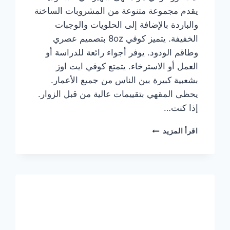
يقدم مجموعة متنوعة من المشروبات الساخنة
والباردة بالإضافة إلى الحلويات والوجبات
الخفيفة. يتميز كوفي 8oz بتصميم عصري
وطاقم الودود. يوفر أجواء رائعة للدراسة أو
العمل أو الاسترخاء. يتمتع كوفي ايت اوز
بشعبية كبيرة بين الناس من جميع الأعمار.
يحظى المقهي بتقييمات عالية من قبل الزوار.
إذا كنت…
منيو
اقرأ المزيد
ايت
اوز
كوفي
الجديد
مع
الأسعار
كاملة
وعناوين
الفروع