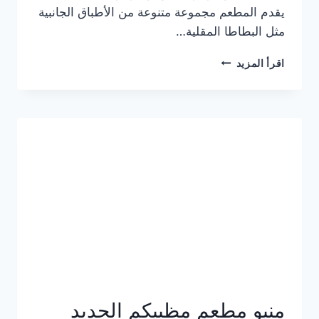
يقدم المطعم مجموعة متنوعة من الأطباق الجانبية
مثل البطاطا المقلية…
أسعار
اقرأ المزيد
منيو
مطعم
جان
برجر
الجديد
كامل
وعناوين
الفروع
منيو مطعم مظبيكم الجديد