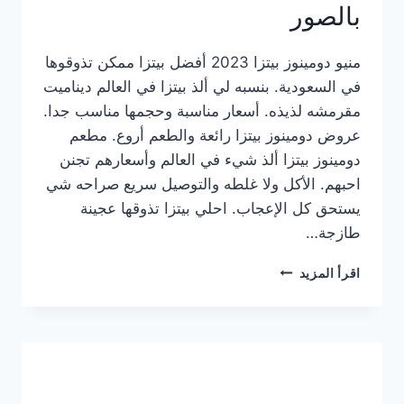
بالصور
منيو دومينوز بيتزا 2023 أفضل بيتزا ممكن تذوقوها
في السعودية. بنسبه لي ألذ بيتزا في العالم ديناميت
مقرمشه لذيذه. أسعار مناسبة وحجمها مناسب جدا.
عروض دومينوز بيتزا رائعة والطعم أروع. مطعم
دومينوز بيتزا ألذ شيء في العالم وأسعارهم تجنن
احبهم. الأكل ولا غلطه والتوصيل سريع صراحه شي
يستحق كل الإعجاب. احلي بيتزا تذوقها عجينة
طازجة…
منيو
اقرأ المزيد
دومينوز
بيتزا
2023
–
أسعار
المنيو
الجديد