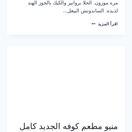
مره موزون. الحلا بروانيز والكيك بالجوز الهند
لذيذه. الساندوتش البيغل…
منيو
اقرأ المزيد
كوفي
هاف
مليون
الجديد
بالأسعار
كاملة
منيو مطعم كوفه الجديد كامل