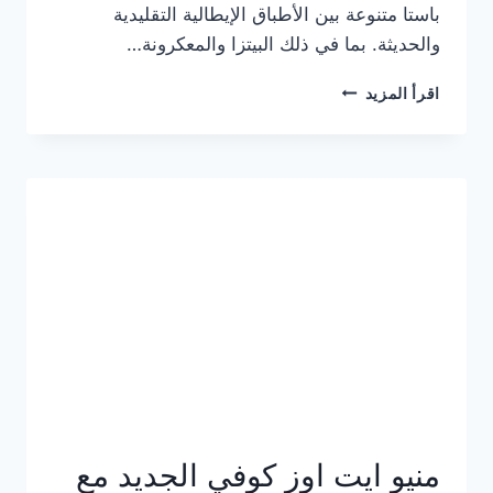
باستا متنوعة بين الأطباق الإيطالية التقليدية
والحديثة. بما في ذلك البيتزا والمعكرونة…
أسعار
اقرأ المزيد
منيو
كازا
باستا
الجديد
كامل
وعناوين
الفروع
منيو ايت اوز كوفي الجديد مع