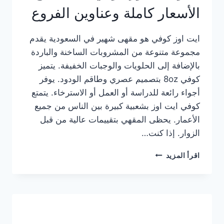
الأسعار كاملة وعناوين الفروع
ايت اوز كوفي هو مقهى شهير في السعودية يقدم
مجموعة متنوعة من المشروبات الساخنة والباردة
بالإضافة إلى الحلويات والوجبات الخفيفة. يتميز
كوفي 8oz بتصميم عصري وطاقم الودود. يوفر
أجواء رائعة للدراسة أو العمل أو الاسترخاء. يتمتع
كوفي ايت اوز بشعبية كبيرة بين الناس من جميع
الأعمار. يحظى المقهي بتقييمات عالية من قبل
الزوار. إذا كنت…
منيو
اقرأ المزيد
ايت
اوز
كوفي
الجديد
مع
الأسعار