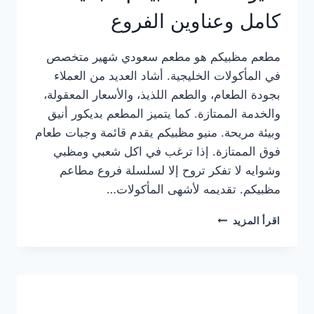
كامل وعناوين الفروع
مطعم مظبيكم هو مطعم سعودي شهير متخصص
في المأكولات الخليجية. أشاد العديد من العملاء
بجودة الطعام، والطعم اللذيذ، والأسعار المعقولة،
والخدمة الممتازة. كما يتميز المطعم بديكور أنيق
وبيئة مريحة. منيو مظبيكم يقدم قائمة وجبات طعام
فوق الممتازة. إذا ترغب في اكل شعبي ومظبي
وشوايه لا تفكر تروح إلا لسلسلة فروع مطاعم
مظبيكم. تقديمه لأشهى المأكولات…
منيو
اقرأ المزيد
مطعم
مظبيكم
الجديد
كامل
وعناوين
الفروع