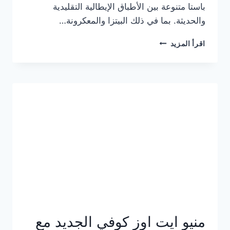
باستا متنوعة بين الأطباق الإيطالية التقليدية
والحديثة. بما في ذلك البيتزا والمعكرونة…
أسعار
اقرأ المزيد
منيو
كازا
باستا
الجديد
كامل
وعناوين
الفروع
منيو ايت اوز كوفي الجديد مع