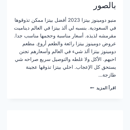
بالصور
منيو دومينوز بيتزا 2023 أفضل بيتزا ممكن تذوقوها
في السعودية. بنسبه لي ألذ بيتزا في العالم ديناميت
مقرمشه لذيذه. أسعار مناسبة وحجمها مناسب جدا.
عروض دومينوز بيتزا رائعة والطعم أروع. مطعم
دومينوز بيتزا ألذ شيء في العالم وأسعارهم تجنن
احبهم. الأكل ولا غلطه والتوصيل سريع صراحه شي
يستحق كل الإعجاب. احلي بيتزا تذوقها عجينة
طازجة…
منيو
اقرأ المزيد
دومينوز
بيتزا
2023
–
أسعار
المنيو
الجديد