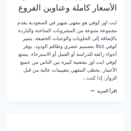
الأسعار كاملة وعناوين الفروع
ايت اوز كوفي هو مقهى شهير في السعودية يقدم
مجموعة متنوعة من المشروبات الساخنة والباردة
بالإضافة إلى الحلويات والوجبات الخفيفة. يتميز
كوفي 8oz بتصميم عصري وطاقم الودود. يوفر
أجواء رائعة للدراسة أو العمل أو الاسترخاء. يتمتع
كوفي ايت اوز بشعبية كبيرة بين الناس من جميع
الأعمار. يحظى المقهي بتقييمات عالية من قبل
الزوار. إذا كنت…
منيو
اقرأ المزيد
ايت
اوز
كوفي
الجديد
مع
الأسعار