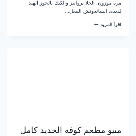
مره موزون. الحلا بروانيز والكيك بالجوز الهند
لذيذه. الساندوتش البيغل…
منيو
اقرأ المزيد
كوفي
هاف
مليون
الجديد
بالأسعار
كاملة
منيو مطعم كوفه الجديد كامل