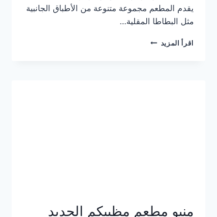
يقدم المطعم مجموعة متنوعة من الأطباق الجانبية
مثل البطاطا المقلية…
أسعار
اقرأ المزيد
منيو
مطعم
جان
برجر
الجديد
كامل
وعناوين
الفروع
منيو مطعم مظبيكم الجديد