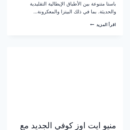
باستا متنوعة بين الأطباق الإيطالية التقليدية
والحديثة. بما في ذلك البيتزا والمعكرونة…
أسعار
اقرأ المزيد
منيو
كازا
باستا
الجديد
كامل
وعناوين
الفروع
منيو ايت اوز كوفي الجديد مع