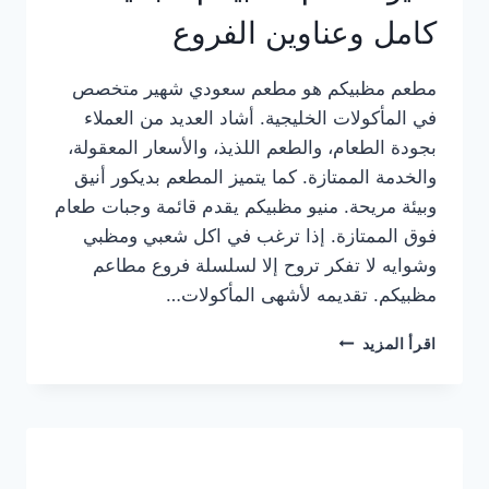
كامل وعناوين الفروع
مطعم مظبيكم هو مطعم سعودي شهير متخصص
في المأكولات الخليجية. أشاد العديد من العملاء
بجودة الطعام، والطعم اللذيذ، والأسعار المعقولة،
والخدمة الممتازة. كما يتميز المطعم بديكور أنيق
وبيئة مريحة. منيو مظبيكم يقدم قائمة وجبات طعام
فوق الممتازة. إذا ترغب في اكل شعبي ومظبي
وشوايه لا تفكر تروح إلا لسلسلة فروع مطاعم
مظبيكم. تقديمه لأشهى المأكولات…
منيو
اقرأ المزيد
مطعم
مظبيكم
الجديد
كامل
وعناوين
الفروع