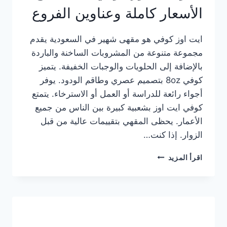
الأسعار كاملة وعناوين الفروع
ايت اوز كوفي هو مقهى شهير في السعودية يقدم
مجموعة متنوعة من المشروبات الساخنة والباردة
بالإضافة إلى الحلويات والوجبات الخفيفة. يتميز
كوفي 8oz بتصميم عصري وطاقم الودود. يوفر
أجواء رائعة للدراسة أو العمل أو الاسترخاء. يتمتع
كوفي ايت اوز بشعبية كبيرة بين الناس من جميع
الأعمار. يحظى المقهي بتقييمات عالية من قبل
الزوار. إذا كنت…
منيو
اقرأ المزيد
ايت
اوز
كوفي
الجديد
مع
الأسعار