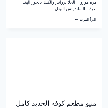
مره موزون. الحلا بروانيز والكيك بالجوز الهند
لذيذه. الساندوتش البيغل…
منيو
اقرأ المزيد
كوفي
هاف
مليون
الجديد
بالأسعار
كاملة
منيو مطعم كوفه الجديد كامل