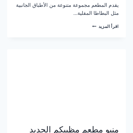
يقدم المطعم مجموعة متنوعة من الأطباق الجانبية
مثل البطاطا المقلية…
أسعار
اقرأ المزيد
منيو
مطعم
جان
برجر
الجديد
كامل
وعناوين
الفروع
منيو مطعم مظبيكم الجديد