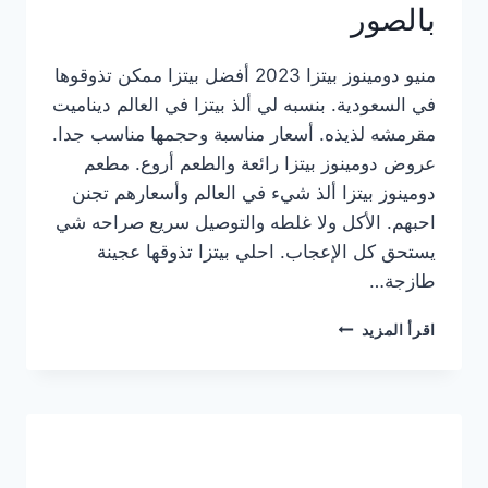
بالصور
منيو دومينوز بيتزا 2023 أفضل بيتزا ممكن تذوقوها
في السعودية. بنسبه لي ألذ بيتزا في العالم ديناميت
مقرمشه لذيذه. أسعار مناسبة وحجمها مناسب جدا.
عروض دومينوز بيتزا رائعة والطعم أروع. مطعم
دومينوز بيتزا ألذ شيء في العالم وأسعارهم تجنن
احبهم. الأكل ولا غلطه والتوصيل سريع صراحه شي
يستحق كل الإعجاب. احلي بيتزا تذوقها عجينة
طازجة…
منيو
اقرأ المزيد
دومينوز
بيتزا
2023
–
أسعار
المنيو
الجديد