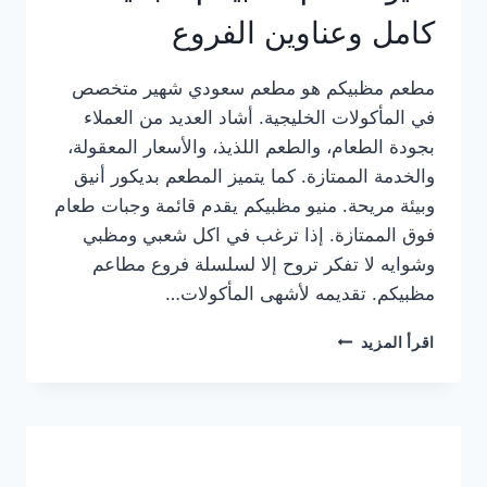
كامل وعناوين الفروع
مطعم مظبيكم هو مطعم سعودي شهير متخصص
في المأكولات الخليجية. أشاد العديد من العملاء
بجودة الطعام، والطعم اللذيذ، والأسعار المعقولة،
والخدمة الممتازة. كما يتميز المطعم بديكور أنيق
وبيئة مريحة. منيو مظبيكم يقدم قائمة وجبات طعام
فوق الممتازة. إذا ترغب في اكل شعبي ومظبي
وشوايه لا تفكر تروح إلا لسلسلة فروع مطاعم
مظبيكم. تقديمه لأشهى المأكولات…
منيو
اقرأ المزيد
مطعم
مظبيكم
الجديد
كامل
وعناوين
الفروع