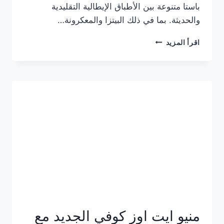
باستا متنوعة بين الأطباق الإيطالية التقليدية
والحديثة. بما في ذلك البيتزا والمعكرونة…
أسعار
اقرأ المزيد
منيو
كازا
باستا
الجديد
كامل
وعناوين
الفروع
منيو ايت اوز كوفي الجديد مع