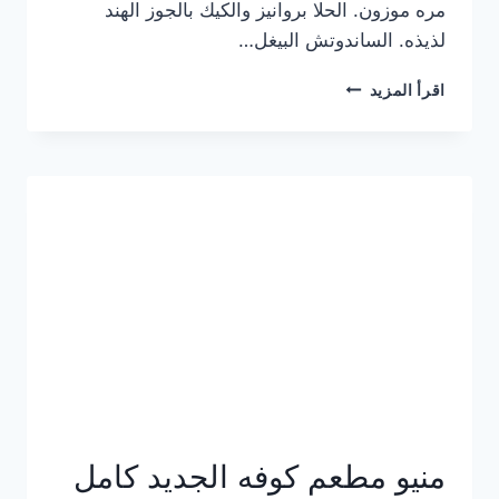
مره موزون. الحلا بروانيز والكيك بالجوز الهند
لذيذه. الساندوتش البيغل…
منيو
اقرأ المزيد
كوفي
هاف
مليون
الجديد
بالأسعار
كاملة
منيو مطعم كوفه الجديد كامل