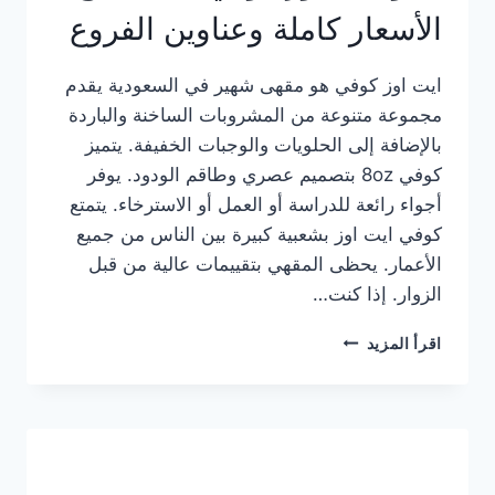
الأسعار كاملة وعناوين الفروع
ايت اوز كوفي هو مقهى شهير في السعودية يقدم
مجموعة متنوعة من المشروبات الساخنة والباردة
بالإضافة إلى الحلويات والوجبات الخفيفة. يتميز
كوفي 8oz بتصميم عصري وطاقم الودود. يوفر
أجواء رائعة للدراسة أو العمل أو الاسترخاء. يتمتع
كوفي ايت اوز بشعبية كبيرة بين الناس من جميع
الأعمار. يحظى المقهي بتقييمات عالية من قبل
الزوار. إذا كنت…
منيو
اقرأ المزيد
ايت
اوز
كوفي
الجديد
مع
الأسعار