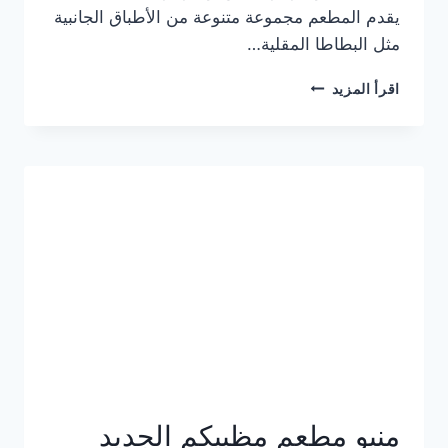
يقدم المطعم مجموعة متنوعة من الأطباق الجانبية
مثل البطاطا المقلية…
أسعار
اقرأ المزيد
منيو
مطعم
جان
برجر
الجديد
كامل
وعناوين
الفروع
منيو مطعم مظبيكم الجديد