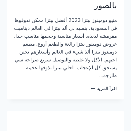
بالصور
منيو دومينوز بيتزا 2023 أفضل بيتزا ممكن تذوقوها
في السعودية. بنسبه لي ألذ بيتزا في العالم ديناميت
مقرمشه لذيذه. أسعار مناسبة وحجمها مناسب جدا.
عروض دومينوز بيتزا رائعة والطعم أروع. مطعم
دومينوز بيتزا ألذ شيء في العالم وأسعارهم تجنن
احبهم. الأكل ولا غلطه والتوصيل سريع صراحه شي
يستحق كل الإعجاب. احلي بيتزا تذوقها عجينة
طازجة…
منيو
اقرأ المزيد
دومينوز
بيتزا
2023
–
أسعار
المنيو
الجديد