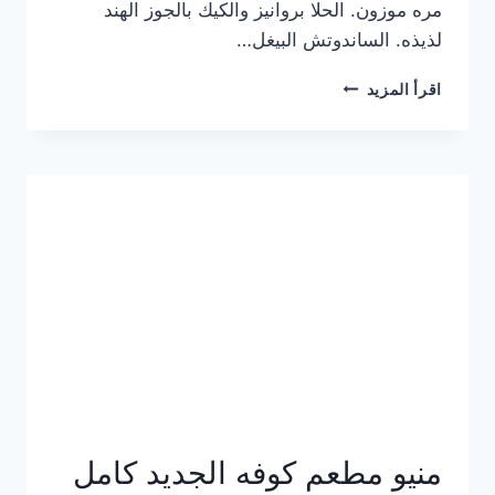
مره موزون. الحلا بروانيز والكيك بالجوز الهند
لذيذه. الساندوتش البيغل…
منيو
اقرأ المزيد
كوفي
هاف
مليون
الجديد
بالأسعار
كاملة
منيو مطعم كوفه الجديد كامل