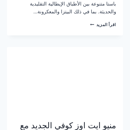
باستا متنوعة بين الأطباق الإيطالية التقليدية
والحديثة. بما في ذلك البيتزا والمعكرونة…
أسعار
اقرأ المزيد
منيو
كازا
باستا
الجديد
كامل
وعناوين
الفروع
منيو ايت اوز كوفي الجديد مع