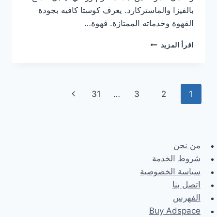
بالفيزا والماستركارد. يعرف كوستا كافيه بجودة
القهوة وخدماته الممتازة. قهوة…
هنا
اقرأ المزيد
منيو
كوستا
كوفي
الجديد
Page
Next
31
…
3
2
1
مع
الأسعار
navigation
Page
كاملة
من نحن
شروط الخدمة
سياسة الخصوصية
اتصل بنا
الفهرس
Buy Adspace