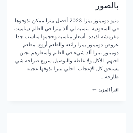
بالصور
منيو دومينوز بيتزا 2023 أفضل بيتزا ممكن تذوقوها
في السعودية. بنسبه لي ألذ بيتزا في العالم ديناميت
مقرمشه لذيذه. أسعار مناسبة وحجمها مناسب جدا.
عروض دومينوز بيتزا رائعة والطعم أروع. مطعم
دومينوز بيتزا ألذ شيء في العالم وأسعارهم تجنن
احبهم. الأكل ولا غلطه والتوصيل سريع صراحه شي
يستحق كل الإعجاب. احلي بيتزا تذوقها عجينة
طازجة…
منيو
اقرأ المزيد
دومينوز
بيتزا
2023
–
أسعار
المنيو
الجديد