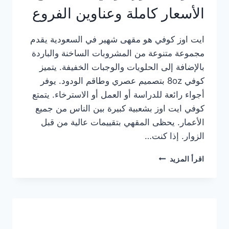
الأسعار كاملة وعناوين الفروع
ايت اوز كوفي هو مقهى شهير في السعودية يقدم
مجموعة متنوعة من المشروبات الساخنة والباردة
بالإضافة إلى الحلويات والوجبات الخفيفة. يتميز
كوفي 8oz بتصميم عصري وطاقم الودود. يوفر
أجواء رائعة للدراسة أو العمل أو الاسترخاء. يتمتع
كوفي ايت اوز بشعبية كبيرة بين الناس من جميع
الأعمار. يحظى المقهي بتقييمات عالية من قبل
الزوار. إذا كنت…
منيو
اقرأ المزيد
ايت
اوز
كوفي
الجديد
مع
الأسعار