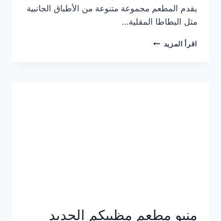
يقدم المطعم مجموعة متنوعة من الأطباق الجانبية
مثل البطاطا المقلية…
أسعار
اقرأ المزيد
منيو
مطعم
جان
برجر
الجديد
كامل
وعناوين
الفروع
منيو مطعم مظبيكم الجديد