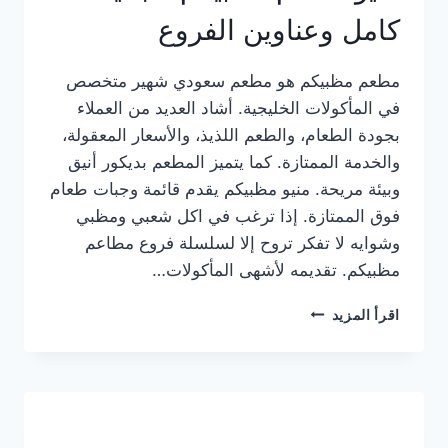
كامل وعناوين الفروع
مطعم مظبيكم هو مطعم سعودي شهير متخصص
في المأكولات الخليجية. أشاد العديد من العملاء
بجودة الطعام، والطعم اللذيذ، والأسعار المعقولة،
والخدمة الممتازة. كما يتميز المطعم بديكور أنيق
وبيئة مريحة. منيو مظبيكم يقدم قائمة وجبات طعام
فوق الممتازة. إذا ترغب في اكل شعبي ومظبي
وشوايه لا تفكر تروح إلا لسلسلة فروع مطاعم
مظبيكم. تقديمه لأشهى المأكولات…
منيو
اقرأ المزيد
مطعم
مظبيكم
الجديد
كامل
وعناوين
الفروع