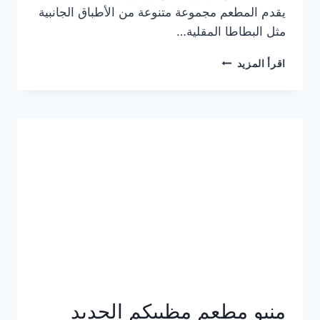
يقدم المطعم مجموعة متنوعة من الأطباق الجانبية
مثل البطاطا المقلية…
أسعار
اقرأ المزيد
منيو
مطعم
جان
برجر
الجديد
كامل
وعناوين
الفروع
منيو مطعم مظبيكم الجديد