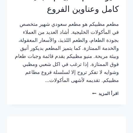
كامل وعناوين الفروع
مطعم مظبيكم هو مطعم سعودي شهير متخصص
في المأكولات الخليجية. أشاد العديد من العملاء
بجودة الطعام، والطعم اللذيذ، والأسعار المعقولة،
والخدمة الممتازة. كما يتميز المطعم بديكور أنيق
وبيئة مريحة. منيو مظبيكم يقدم قائمة وجبات طعام
فوق الممتازة. إذا ترغب في اكل شعبي ومظبي
وشوايه لا تفكر تروح إلا لسلسلة فروع مطاعم
مظبيكم. تقديمه لأشهى المأكولات…
منيو
اقرأ المزيد
مطعم
مظبيكم
الجديد
كامل
وعناوين
الفروع