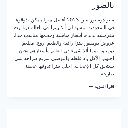
بالصور
منيو دومينوز بيتزا 2023 أفضل بيتزا ممكن تذوقوها
في السعودية. بنسبه لي ألذ بيتزا في العالم ديناميت
مقرمشه لذيذه. أسعار مناسبة وحجمها مناسب جدا.
عروض دومينوز بيتزا رائعة والطعم أروع. مطعم
دومينوز بيتزا ألذ شيء في العالم وأسعارهم تجنن
احبهم. الأكل ولا غلطه والتوصيل سريع صراحه شي
يستحق كل الإعجاب. احلي بيتزا تذوقها عجينة
طازجة…
منيو
اقرأ المزيد
دومينوز
بيتزا
2023
–
أسعار
المنيو
الجديد