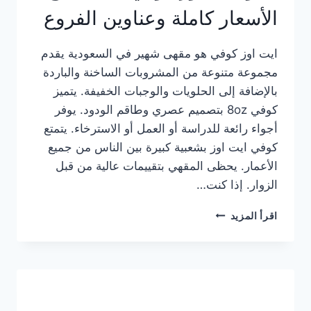
الأسعار كاملة وعناوين الفروع
ايت اوز كوفي هو مقهى شهير في السعودية يقدم
مجموعة متنوعة من المشروبات الساخنة والباردة
بالإضافة إلى الحلويات والوجبات الخفيفة. يتميز
كوفي 8oz بتصميم عصري وطاقم الودود. يوفر
أجواء رائعة للدراسة أو العمل أو الاسترخاء. يتمتع
كوفي ايت اوز بشعبية كبيرة بين الناس من جميع
الأعمار. يحظى المقهي بتقييمات عالية من قبل
الزوار. إذا كنت…
منيو
اقرأ المزيد
ايت
اوز
كوفي
الجديد
مع
الأسعار