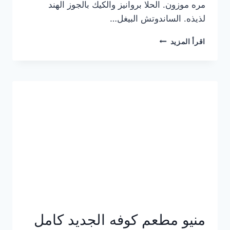
مره موزون. الحلا بروانيز والكيك بالجوز الهند
لذيذه. الساندوتش البيغل…
منيو
اقرأ المزيد
كوفي
هاف
مليون
الجديد
بالأسعار
كاملة
منيو مطعم كوفه الجديد كامل