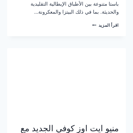
باستا متنوعة بين الأطباق الإيطالية التقليدية
والحديثة. بما في ذلك البيتزا والمعكرونة…
أسعار
اقرأ المزيد
منيو
كازا
باستا
الجديد
كامل
وعناوين
الفروع
منيو ايت اوز كوفي الجديد مع