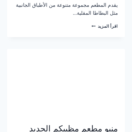
يقدم المطعم مجموعة متنوعة من الأطباق الجانبية
مثل البطاطا المقلية…
أسعار
اقرأ المزيد
منيو
مطعم
جان
برجر
الجديد
كامل
وعناوين
الفروع
منيو مطعم مظبيكم الجديد