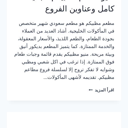
كامل وعناوين الفروع
مطعم مظبيكم هو مطعم سعودي شهير متخصص
في المأكولات الخليجية. أشاد العديد من العملاء
بجودة الطعام، والطعم اللذيذ، والأسعار المعقولة،
والخدمة الممتازة. كما يتميز المطعم بديكور أنيق
وبيئة مريحة. منيو مظبيكم يقدم قائمة وجبات طعام
فوق الممتازة. إذا ترغب في اكل شعبي ومظبي
وشوايه لا تفكر تروح إلا لسلسلة فروع مطاعم
مظبيكم. تقديمه لأشهى المأكولات…
منيو
اقرأ المزيد
مطعم
مظبيكم
الجديد
كامل
وعناوين
الفروع