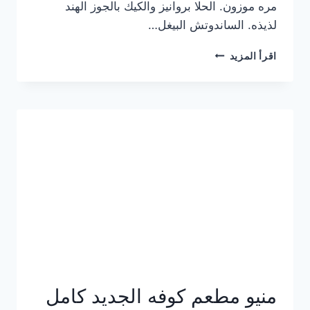
مره موزون. الحلا بروانيز والكيك بالجوز الهند
لذيذه. الساندوتش البيغل…
منيو
اقرأ المزيد
كوفي
هاف
مليون
الجديد
بالأسعار
كاملة
منيو مطعم كوفه الجديد كامل