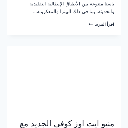
باستا متنوعة بين الأطباق الإيطالية التقليدية
والحديثة. بما في ذلك البيتزا والمعكرونة…
أسعار
اقرأ المزيد
منيو
كازا
باستا
الجديد
كامل
وعناوين
الفروع
منيو ايت اوز كوفي الجديد مع