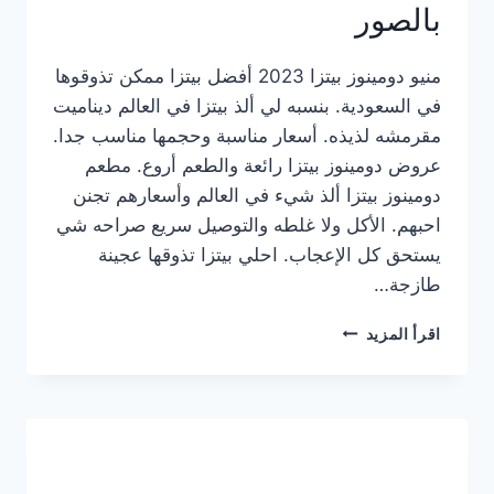
بالصور
منيو دومينوز بيتزا 2023 أفضل بيتزا ممكن تذوقوها
في السعودية. بنسبه لي ألذ بيتزا في العالم ديناميت
مقرمشه لذيذه. أسعار مناسبة وحجمها مناسب جدا.
عروض دومينوز بيتزا رائعة والطعم أروع. مطعم
دومينوز بيتزا ألذ شيء في العالم وأسعارهم تجنن
احبهم. الأكل ولا غلطه والتوصيل سريع صراحه شي
يستحق كل الإعجاب. احلي بيتزا تذوقها عجينة
طازجة…
منيو
اقرأ المزيد
دومينوز
بيتزا
2023
–
أسعار
المنيو
الجديد