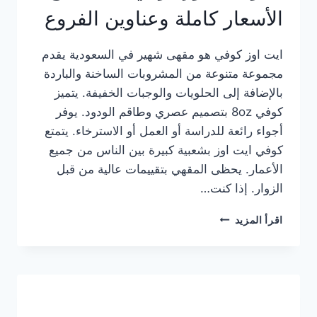
الأسعار كاملة وعناوين الفروع
ايت اوز كوفي هو مقهى شهير في السعودية يقدم
مجموعة متنوعة من المشروبات الساخنة والباردة
بالإضافة إلى الحلويات والوجبات الخفيفة. يتميز
كوفي 8oz بتصميم عصري وطاقم الودود. يوفر
أجواء رائعة للدراسة أو العمل أو الاسترخاء. يتمتع
كوفي ايت اوز بشعبية كبيرة بين الناس من جميع
الأعمار. يحظى المقهي بتقييمات عالية من قبل
الزوار. إذا كنت…
منيو
اقرأ المزيد
ايت
اوز
كوفي
الجديد
مع
الأسعار