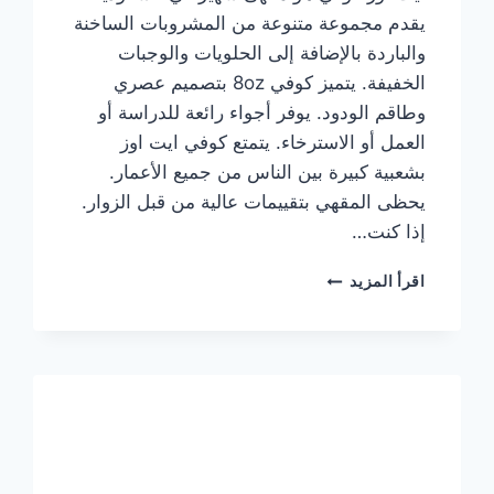
يقدم مجموعة متنوعة من المشروبات الساخنة
والباردة بالإضافة إلى الحلويات والوجبات
الخفيفة. يتميز كوفي 8oz بتصميم عصري
وطاقم الودود. يوفر أجواء رائعة للدراسة أو
العمل أو الاسترخاء. يتمتع كوفي ايت اوز
بشعبية كبيرة بين الناس من جميع الأعمار.
يحظى المقهي بتقييمات عالية من قبل الزوار.
إذا كنت…
منيو
اقرأ المزيد
ايت
اوز
كوفي
الجديد
مع
الأسعار
كاملة
وعناوين
الفروع