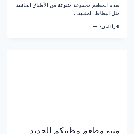
يقدم المطعم مجموعة متنوعة من الأطباق الجانبية
مثل البطاطا المقلية…
أسعار
اقرأ المزيد
منيو
مطعم
جان
برجر
الجديد
كامل
وعناوين
الفروع
منيو مطعم مظبيكم الجديد