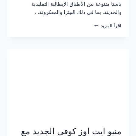
باستا متنوعة بين الأطباق الإيطالية التقليدية
والحديثة. بما في ذلك البيتزا والمعكرونة…
أسعار
اقرأ المزيد
منيو
كازا
باستا
الجديد
كامل
وعناوين
الفروع
منيو ايت اوز كوفي الجديد مع