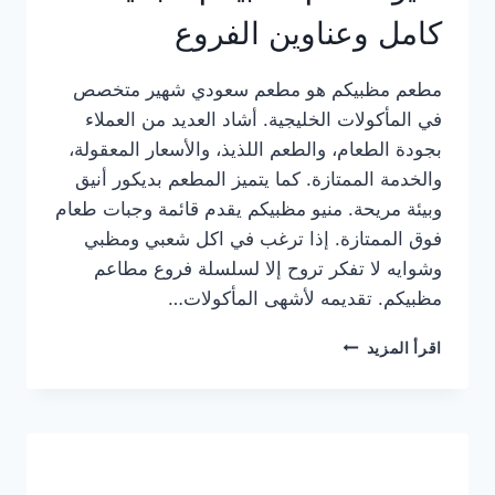
كامل وعناوين الفروع
مطعم مظبيكم هو مطعم سعودي شهير متخصص
في المأكولات الخليجية. أشاد العديد من العملاء
بجودة الطعام، والطعم اللذيذ، والأسعار المعقولة،
والخدمة الممتازة. كما يتميز المطعم بديكور أنيق
وبيئة مريحة. منيو مظبيكم يقدم قائمة وجبات طعام
فوق الممتازة. إذا ترغب في اكل شعبي ومظبي
وشوايه لا تفكر تروح إلا لسلسلة فروع مطاعم
مظبيكم. تقديمه لأشهى المأكولات…
منيو
اقرأ المزيد
مطعم
مظبيكم
الجديد
كامل
وعناوين
الفروع