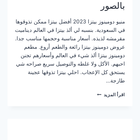
بالصور
منيو دومينوز بيتزا 2023 أفضل بيتزا ممكن تذوقوها
في السعودية. بنسبه لي ألذ بيتزا في العالم ديناميت
مقرمشه لذيذه. أسعار مناسبة وحجمها مناسب جدا.
عروض دومينوز بيتزا رائعة والطعم أروع. مطعم
دومينوز بيتزا ألذ شيء في العالم وأسعارهم تجنن
احبهم. الأكل ولا غلطه والتوصيل سريع صراحه شي
يستحق كل الإعجاب. احلي بيتزا تذوقها عجينة
طازجة…
منيو
اقرأ المزيد
دومينوز
بيتزا
2023
–
أسعار
المنيو
الجديد