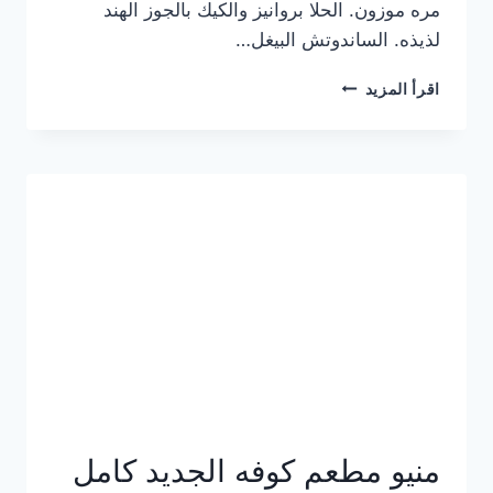
مره موزون. الحلا بروانيز والكيك بالجوز الهند
لذيذه. الساندوتش البيغل…
منيو
اقرأ المزيد
كوفي
هاف
مليون
الجديد
بالأسعار
كاملة
منيو مطعم كوفه الجديد كامل