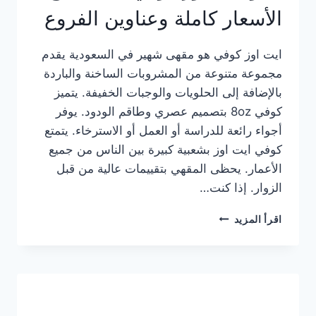
الأسعار كاملة وعناوين الفروع
ايت اوز كوفي هو مقهى شهير في السعودية يقدم
مجموعة متنوعة من المشروبات الساخنة والباردة
بالإضافة إلى الحلويات والوجبات الخفيفة. يتميز
كوفي 8oz بتصميم عصري وطاقم الودود. يوفر
أجواء رائعة للدراسة أو العمل أو الاسترخاء. يتمتع
كوفي ايت اوز بشعبية كبيرة بين الناس من جميع
الأعمار. يحظى المقهي بتقييمات عالية من قبل
الزوار. إذا كنت…
منيو
اقرأ المزيد
ايت
اوز
كوفي
الجديد
مع
الأسعار