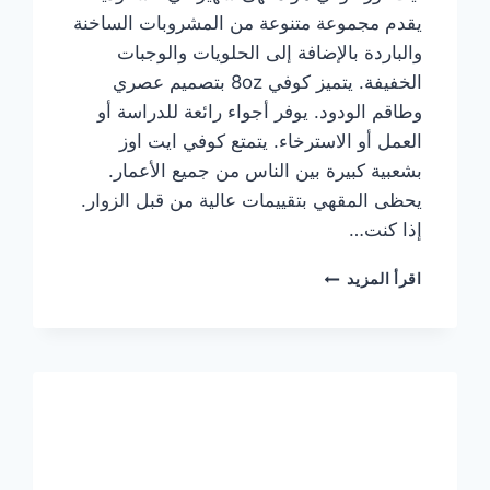
يقدم مجموعة متنوعة من المشروبات الساخنة
والباردة بالإضافة إلى الحلويات والوجبات
الخفيفة. يتميز كوفي 8oz بتصميم عصري
وطاقم الودود. يوفر أجواء رائعة للدراسة أو
العمل أو الاسترخاء. يتمتع كوفي ايت اوز
بشعبية كبيرة بين الناس من جميع الأعمار.
يحظى المقهي بتقييمات عالية من قبل الزوار.
إذا كنت…
منيو
اقرأ المزيد
ايت
اوز
كوفي
الجديد
مع
الأسعار
كاملة
وعناوين
الفروع