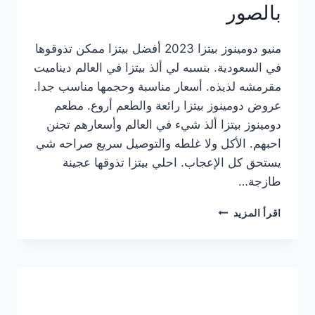
بالصور
منيو دومينوز بيتزا 2023 أفضل بيتزا ممكن تذوقوها
في السعودية. بنسبه لي ألذ بيتزا في العالم ديناميت
مقرمشه لذيذه. أسعار مناسبة وحجمها مناسب جدا.
عروض دومينوز بيتزا رائعة والطعم أروع. مطعم
دومينوز بيتزا ألذ شيء في العالم وأسعارهم تجنن
احبهم. الأكل ولا غلطه والتوصيل سريع صراحه شي
يستحق كل الإعجاب. احلي بيتزا تذوقها عجينة
طازجة…
منيو
اقرأ المزيد
دومينوز
بيتزا
2023
–
أسعار
المنيو
الجديد