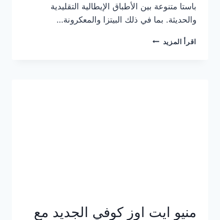
باستا متنوعة بين الأطباق الإيطالية التقليدية
والحديثة. بما في ذلك البيتزا والمعكرونة…
أسعار
اقرأ المزيد
منيو
كازا
باستا
الجديد
كامل
وعناوين
الفروع
منيو ايت اوز كوفي الجديد مع