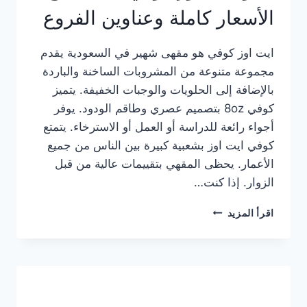
الأسعار كاملة وعناوين الفروع
ايت اوز كوفي هو مقهى شهير في السعودية يقدم
مجموعة متنوعة من المشروبات الساخنة والباردة
بالإضافة إلى الحلويات والوجبات الخفيفة. يتميز
كوفي 8oz بتصميم عصري وطاقم الودود. يوفر
أجواء رائعة للدراسة أو العمل أو الاسترخاء. يتمتع
كوفي ايت اوز بشعبية كبيرة بين الناس من جميع
الأعمار. يحظى المقهي بتقييمات عالية من قبل
الزوار. إذا كنت…
منيو
اقرأ المزيد
ايت
اوز
كوفي
الجديد
مع
الأسعار