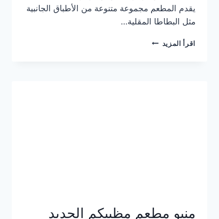
يقدم المطعم مجموعة متنوعة من الأطباق الجانبية
مثل البطاطا المقلية…
أسعار
اقرأ المزيد
منيو
مطعم
جان
برجر
الجديد
كامل
وعناوين
الفروع
منيو مطعم مظبيكم الجديد