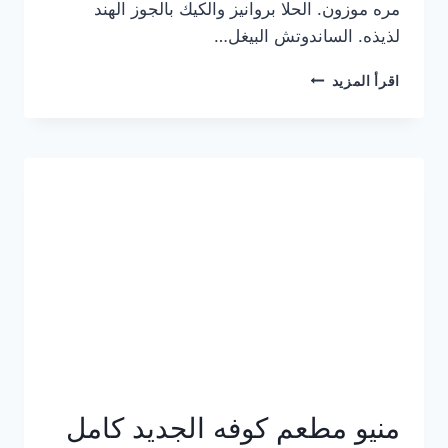
مره موزون. الحلا بروانيز والكيك بالجوز الهند
لذيذه. الساندوتش البيغل…
منيو
اقرأ المزيد
كوفي
هاف
مليون
الجديد
بالأسعار
كاملة
منيو مطعم كوفه الجديد كامل