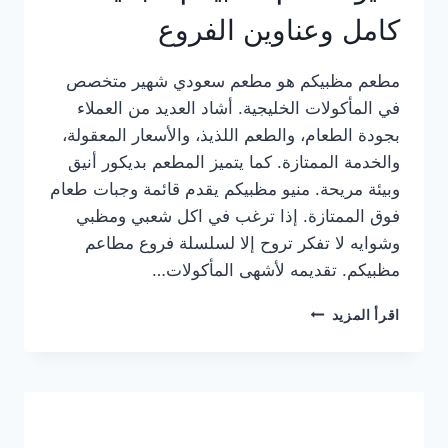
كامل وعناوين الفروع
مطعم مظبيكم هو مطعم سعودي شهير متخصص
في المأكولات الخليجية. أشاد العديد من العملاء
بجودة الطعام، والطعم اللذيذ، والأسعار المعقولة،
والخدمة الممتازة. كما يتميز المطعم بديكور أنيق
وبيئة مريحة. منيو مظبيكم يقدم قائمة وجبات طعام
فوق الممتازة. إذا ترغب في اكل شعبي ومظبي
وشوايه لا تفكر تروح إلا لسلسلة فروع مطاعم
مظبيكم. تقديمه لأشهى المأكولات…
منيو
اقرأ المزيد
مطعم
مظبيكم
الجديد
كامل
وعناوين
الفروع