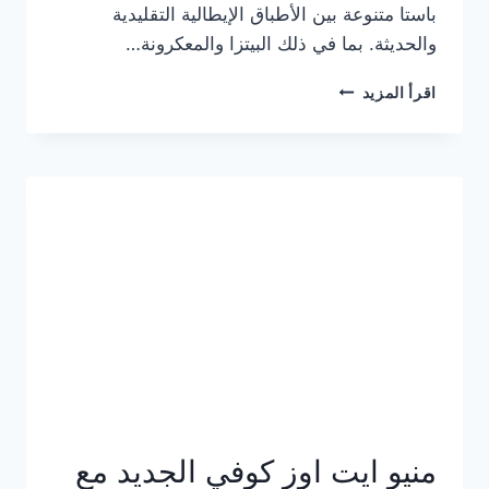
باستا متنوعة بين الأطباق الإيطالية التقليدية
والحديثة. بما في ذلك البيتزا والمعكرونة…
أسعار
اقرأ المزيد
منيو
كازا
باستا
الجديد
كامل
وعناوين
الفروع
منيو ايت اوز كوفي الجديد مع