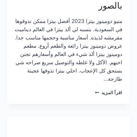
بالصور
منيو دومينوز بيتزا 2023 أفضل بيتزا ممكن تذوقوها
في السعودية. بنسبه لي ألذ بيتزا في العالم ديناميت
مقرمشه لذيذه. أسعار مناسبة وحجمها مناسب جدا.
عروض دومينوز بيتزا رائعة والطعم أروع. مطعم
دومينوز بيتزا ألذ شيء في العالم وأسعارهم تجنن
احبهم. الأكل ولا غلطه والتوصيل سريع صراحه شي
يستحق كل الإعجاب. احلي بيتزا تذوقها عجينة
طازجة…
منيو
اقرأ المزيد
دومينوز
بيتزا
2023
–
أسعار
المنيو
الجديد