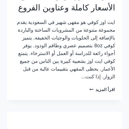
الأسعار كاملة وعناوين الفروع
ايت اوز كوفي هو مقهى شهير في السعودية يقدم
مجموعة متنوعة من المشروبات الساخنة والباردة
بالإضافة إلى الحلويات والوجبات الخفيفة. يتميز
كوفي 8oz بتصميم عصري وطاقم الودود. يوفر
أجواء رائعة للدراسة أو العمل أو الاسترخاء. يتمتع
كوفي ايت اوز بشعبية كبيرة بين الناس من جميع
الأعمار. يحظى المقهي بتقييمات عالية من قبل
الزوار. إذا كنت…
منيو
اقرأ المزيد
ايت
اوز
كوفي
الجديد
مع
الأسعار