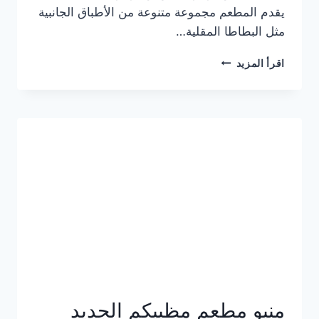
يقدم المطعم مجموعة متنوعة من الأطباق الجانبية
مثل البطاطا المقلية…
أسعار
اقرأ المزيد
منيو
مطعم
جان
برجر
الجديد
كامل
وعناوين
الفروع
منيو مطعم مظبيكم الجديد