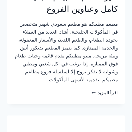
كامل وعناوين الفروع
مطعم مظبيكم هو مطعم سعودي شهير متخصص
في المأكولات الخليجية. أشاد العديد من العملاء
بجودة الطعام، والطعم اللذيذ، والأسعار المعقولة،
والخدمة الممتازة. كما يتميز المطعم بديكور أنيق
وبيئة مريحة. منيو مظبيكم يقدم قائمة وجبات طعام
فوق الممتازة. إذا ترغب في اكل شعبي ومظبي
وشوايه لا تفكر تروح إلا لسلسلة فروع مطاعم
مظبيكم. تقديمه لأشهى المأكولات…
منيو
اقرأ المزيد
مطعم
مظبيكم
الجديد
كامل
وعناوين
الفروع