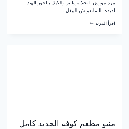
مره موزون. الحلا بروانيز والكيك بالجوز الهند
لذيذه. الساندوتش البيغل…
منيو
اقرأ المزيد
كوفي
هاف
مليون
الجديد
بالأسعار
كاملة
منيو مطعم كوفه الجديد كامل