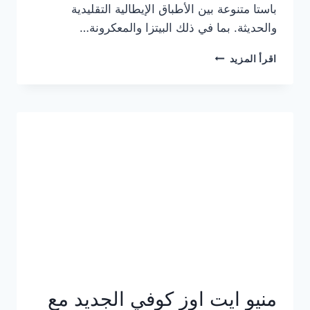
باستا متنوعة بين الأطباق الإيطالية التقليدية
والحديثة. بما في ذلك البيتزا والمعكرونة…
أسعار
اقرأ المزيد
منيو
كازا
باستا
الجديد
كامل
وعناوين
الفروع
منيو ايت اوز كوفي الجديد مع