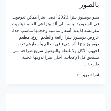
بالصور
منيو دومينوز بيتزا 2023 أفضل بيتزا ممكن تذوقوها
في السعودية. بنسبه لي ألذ بيتزا في العالم ديناميت
مقرمشه لذيذه. أسعار مناسبة وحجمها مناسب جدا.
عروض دومينوز بيتزا رائعة والطعم أروع. مطعم
دومينوز بيتزا ألذ شيء في العالم وأسعارهم تجنن
احبهم. الأكل ولا غلطه والتوصيل سريع صراحه شي
يستحق كل الإعجاب. احلي بيتزا تذوقها عجينة
طازجة…
منيو
اقرأ المزيد
دومينوز
بيتزا
2023
–
أسعار
المنيو
الجديد