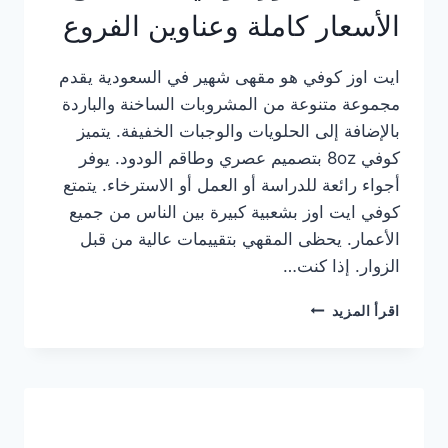
الأسعار كاملة وعناوين الفروع
ايت اوز كوفي هو مقهى شهير في السعودية يقدم
مجموعة متنوعة من المشروبات الساخنة والباردة
بالإضافة إلى الحلويات والوجبات الخفيفة. يتميز
كوفي 8oz بتصميم عصري وطاقم الودود. يوفر
أجواء رائعة للدراسة أو العمل أو الاسترخاء. يتمتع
كوفي ايت اوز بشعبية كبيرة بين الناس من جميع
الأعمار. يحظى المقهي بتقييمات عالية من قبل
الزوار. إذا كنت…
منيو
اقرأ المزيد
ايت
اوز
كوفي
الجديد
مع
الأسعار