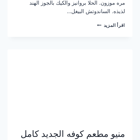
مره موزون. الحلا بروانيز والكيك بالجوز الهند
لذيذه. الساندوتش البيغل…
منيو
اقرأ المزيد
كوفي
هاف
مليون
الجديد
بالأسعار
كاملة
منيو مطعم كوفه الجديد كامل