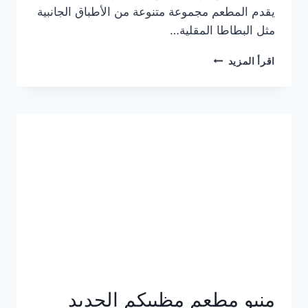
يقدم المطعم مجموعة متنوعة من الأطباق الجانبية
مثل البطاطا المقلية…
أسعار
اقرأ المزيد
منيو
مطعم
جان
برجر
الجديد
كامل
وعناوين
الفروع
منيو مطعم مظبيكم الجديد