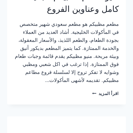
كامل وعناوين الفروع
مطعم مظبيكم هو مطعم سعودي شهير متخصص
في المأكولات الخليجية. أشاد العديد من العملاء
بجودة الطعام، والطعم اللذيذ، والأسعار المعقولة،
والخدمة الممتازة. كما يتميز المطعم بديكور أنيق
وبيئة مريحة. منيو مظبيكم يقدم قائمة وجبات طعام
فوق الممتازة. إذا ترغب في اكل شعبي ومظبي
وشوايه لا تفكر تروح إلا لسلسلة فروع مطاعم
مظبيكم. تقديمه لأشهى المأكولات…
منيو
اقرأ المزيد
مطعم
مظبيكم
الجديد
كامل
وعناوين
الفروع