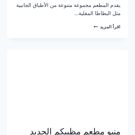
يقدم المطعم مجموعة متنوعة من الأطباق الجانبية
مثل البطاطا المقلية…
أسعار
اقرأ المزيد
منيو
مطعم
جان
برجر
الجديد
كامل
وعناوين
الفروع
منيو مطعم مظبيكم الجديد