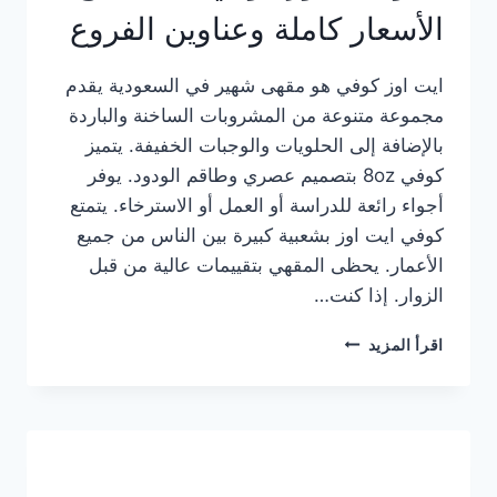
الأسعار كاملة وعناوين الفروع
ايت اوز كوفي هو مقهى شهير في السعودية يقدم
مجموعة متنوعة من المشروبات الساخنة والباردة
بالإضافة إلى الحلويات والوجبات الخفيفة. يتميز
كوفي 8oz بتصميم عصري وطاقم الودود. يوفر
أجواء رائعة للدراسة أو العمل أو الاسترخاء. يتمتع
كوفي ايت اوز بشعبية كبيرة بين الناس من جميع
الأعمار. يحظى المقهي بتقييمات عالية من قبل
الزوار. إذا كنت…
منيو
اقرأ المزيد
ايت
اوز
كوفي
الجديد
مع
الأسعار