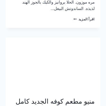
مره موزون. الحلا بروانيز والكيك بالجوز الهند
لذيذه. الساندوتش البيغل…
منيو
اقرأ المزيد
كوفي
هاف
مليون
الجديد
بالأسعار
كاملة
منيو مطعم كوفه الجديد كامل