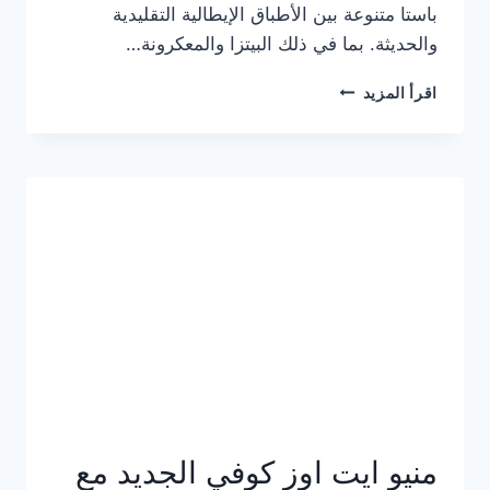
باستا متنوعة بين الأطباق الإيطالية التقليدية
والحديثة. بما في ذلك البيتزا والمعكرونة…
أسعار
اقرأ المزيد
منيو
كازا
باستا
الجديد
كامل
وعناوين
الفروع
منيو ايت اوز كوفي الجديد مع