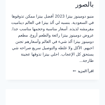
بالصور
منيو دومينوز بيتزا 2023 أفضل بيتزا ممكن تذوقوها
في السعودية. بنسبه لي ألذ بيتزا في العالم ديناميت
مقرمشه لذيذه. أسعار مناسبة وحجمها مناسب جدا.
عروض دومينوز بيتزا رائعة والطعم أروع. مطعم
دومينوز بيتزا ألذ شيء في العالم وأسعارهم تجنن
احبهم. الأكل ولا غلطه والتوصيل سريع صراحه شي
يستحق كل الإعجاب. احلي بيتزا تذوقها عجينة
طازجة…
منيو
اقرأ المزيد
دومينوز
بيتزا
2023
–
أسعار
المنيو
الجديد