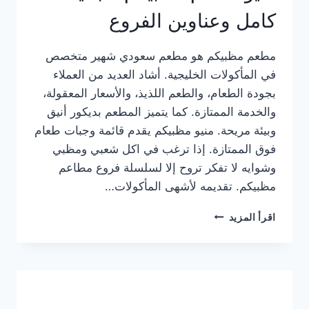
كامل وعناوين الفروع
مطعم مظبيكم هو مطعم سعودي شهير متخصص
في المأكولات الخليجية. أشاد العديد من العملاء
بجودة الطعام، والطعم اللذيذ، والأسعار المعقولة،
والخدمة الممتازة. كما يتميز المطعم بديكور أنيق
وبيئة مريحة. منيو مظبيكم يقدم قائمة وجبات طعام
فوق الممتازة. إذا ترغب في اكل شعبي ومظبي
وشوايه لا تفكر تروح إلا لسلسلة فروع مطاعم
مظبيكم. تقديمه لأشهى المأكولات…
منيو
اقرأ المزيد
مطعم
مظبيكم
الجديد
كامل
وعناوين
الفروع