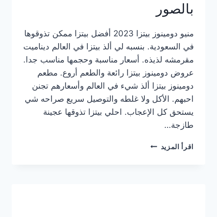
بالصور
منيو دومينوز بيتزا 2023 أفضل بيتزا ممكن تذوقوها
في السعودية. بنسبه لي ألذ بيتزا في العالم ديناميت
مقرمشه لذيذه. أسعار مناسبة وحجمها مناسب جدا.
عروض دومينوز بيتزا رائعة والطعم أروع. مطعم
دومينوز بيتزا ألذ شيء في العالم وأسعارهم تجنن
احبهم. الأكل ولا غلطه والتوصيل سريع صراحه شي
يستحق كل الإعجاب. احلي بيتزا تذوقها عجينة
طازجة…
منيو
اقرأ المزيد
دومينوز
بيتزا
2023
–
أسعار
المنيو
الجديد