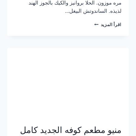
مره موزون. الحلا بروانيز والكيك بالجوز الهند
لذيذه. الساندوتش البيغل…
منيو
اقرأ المزيد
كوفي
هاف
مليون
الجديد
بالأسعار
كاملة
منيو مطعم كوفه الجديد كامل