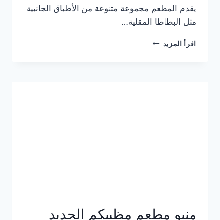
يقدم المطعم مجموعة متنوعة من الأطباق الجانبية
مثل البطاطا المقلية…
أسعار
اقرأ المزيد
منيو
مطعم
جان
برجر
الجديد
كامل
وعناوين
الفروع
منيو مطعم مظبيكم الجديد