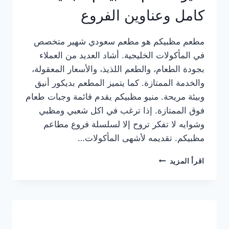
كامل وعناوين الفروع
مطعم مظبيكم هو مطعم سعودي شهير متخصص
في المأكولات الخليجية. أشاد العديد من العملاء
بجودة الطعام، والطعم اللذيذ، والأسعار المعقولة،
والخدمة الممتازة. كما يتميز المطعم بديكور أنيق
وبيئة مريحة. منيو مظبيكم يقدم قائمة وجبات طعام
فوق الممتازة. إذا ترغب في اكل شعبي ومظبي
وشوايه لا تفكر تروح إلا لسلسلة فروع مطاعم
مظبيكم. تقديمه لأشهى المأكولات…
منيو
اقرأ المزيد
مطعم
مظبيكم
الجديد
كامل
وعناوين
الفروع