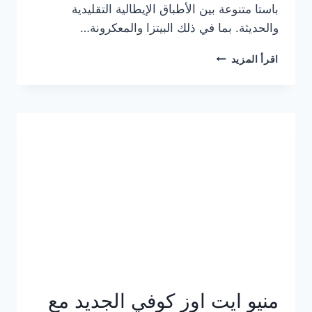
باستا متنوعة بين الأطباق الإيطالية التقليدية
والحديثة. بما في ذلك البيتزا والمعكرونة…
أسعار
اقرأ المزيد
منيو
كازا
باستا
الجديد
كامل
وعناوين
الفروع
منيو ايت اوز كوفي الجديد مع