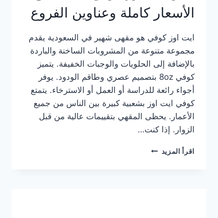
الأسعار كاملة وعناوين الفروع
ايت اوز كوفي هو مقهى شهير في السعودية يقدم
مجموعة متنوعة من المشروبات الساخنة والباردة
بالإضافة إلى الحلويات والوجبات الخفيفة. يتميز
كوفي 8oz بتصميم عصري وطاقم الودود. يوفر
أجواء رائعة للدراسة أو العمل أو الاسترخاء. يتمتع
كوفي ايت اوز بشعبية كبيرة بين الناس من جميع
الأعمار. يحظى المقهي بتقييمات عالية من قبل
الزوار. إذا كنت…
منيو
اقرأ المزيد
ايت
اوز
كوفي
الجديد
مع
الأسعار