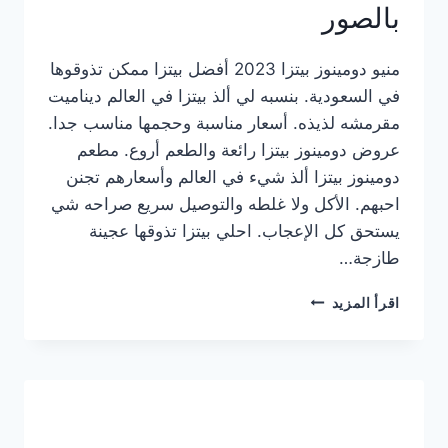
بالصور
منيو دومينوز بيتزا 2023 أفضل بيتزا ممكن تذوقوها
في السعودية. بنسبه لي ألذ بيتزا في العالم ديناميت
مقرمشه لذيذه. أسعار مناسبة وحجمها مناسب جدا.
عروض دومينوز بيتزا رائعة والطعم أروع. مطعم
دومينوز بيتزا ألذ شيء في العالم وأسعارهم تجنن
احبهم. الأكل ولا غلطه والتوصيل سريع صراحه شي
يستحق كل الإعجاب. احلي بيتزا تذوقها عجينة
طازجة…
منيو
اقرأ المزيد
دومينوز
بيتزا
2023
–
أسعار
المنيو
الجديد