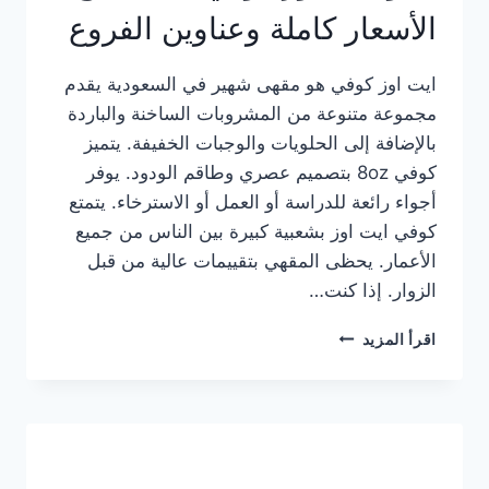
الأسعار كاملة وعناوين الفروع
ايت اوز كوفي هو مقهى شهير في السعودية يقدم
مجموعة متنوعة من المشروبات الساخنة والباردة
بالإضافة إلى الحلويات والوجبات الخفيفة. يتميز
كوفي 8oz بتصميم عصري وطاقم الودود. يوفر
أجواء رائعة للدراسة أو العمل أو الاسترخاء. يتمتع
كوفي ايت اوز بشعبية كبيرة بين الناس من جميع
الأعمار. يحظى المقهي بتقييمات عالية من قبل
الزوار. إذا كنت…
منيو
اقرأ المزيد
ايت
اوز
كوفي
الجديد
مع
الأسعار