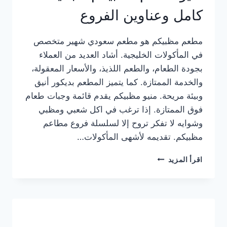
كامل وعناوين الفروع
مطعم مظبيكم هو مطعم سعودي شهير متخصص
في المأكولات الخليجية. أشاد العديد من العملاء
بجودة الطعام، والطعم اللذيذ، والأسعار المعقولة،
والخدمة الممتازة. كما يتميز المطعم بديكور أنيق
وبيئة مريحة. منيو مظبيكم يقدم قائمة وجبات طعام
فوق الممتازة. إذا ترغب في اكل شعبي ومظبي
وشوايه لا تفكر تروح إلا لسلسلة فروع مطاعم
مظبيكم. تقديمه لأشهى المأكولات…
منيو
اقرأ المزيد
مطعم
مظبيكم
الجديد
كامل
وعناوين
الفروع