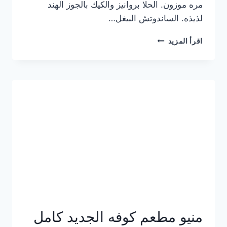
مره موزون. الحلا بروانيز والكيك بالجوز الهند
لذيذه. الساندوتش البيغل…
منيو
اقرأ المزيد
كوفي
هاف
مليون
الجديد
بالأسعار
كاملة
منيو مطعم كوفه الجديد كامل