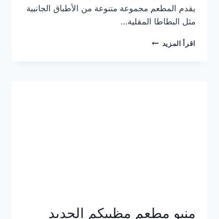
يقدم المطعم مجموعة متنوعة من الأطباق الجانبية
مثل البطاطا المقلية…
أسعار
اقرأ المزيد
منيو
مطعم
جان
برجر
الجديد
كامل
وعناوين
الفروع
منيو مطعم مظبيكم الجديد