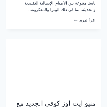
باستا متنوعة بين الأطباق الإيطالية التقليدية
والحديثة. بما في ذلك البيتزا والمعكرونة…
أسعار
اقرأ المزيد
منيو
كازا
باستا
الجديد
كامل
وعناوين
الفروع
منيو ايت اوز كوفي الجديد مع