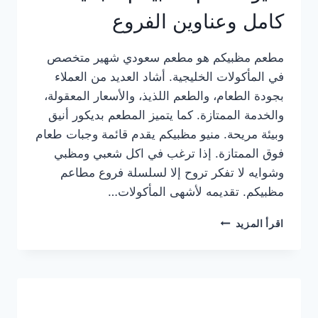
كامل وعناوين الفروع
مطعم مظبيكم هو مطعم سعودي شهير متخصص
في المأكولات الخليجية. أشاد العديد من العملاء
بجودة الطعام، والطعم اللذيذ، والأسعار المعقولة،
والخدمة الممتازة. كما يتميز المطعم بديكور أنيق
وبيئة مريحة. منيو مظبيكم يقدم قائمة وجبات طعام
فوق الممتازة. إذا ترغب في اكل شعبي ومظبي
وشوايه لا تفكر تروح إلا لسلسلة فروع مطاعم
مظبيكم. تقديمه لأشهى المأكولات…
منيو
اقرأ المزيد
مطعم
مظبيكم
الجديد
كامل
وعناوين
الفروع