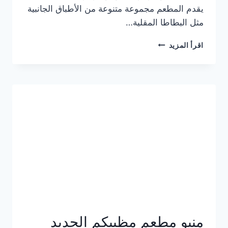
يقدم المطعم مجموعة متنوعة من الأطباق الجانبية
مثل البطاطا المقلية…
أسعار
اقرأ المزيد
منيو
مطعم
جان
برجر
الجديد
كامل
وعناوين
الفروع
منيو مطعم مظبيكم الجديد