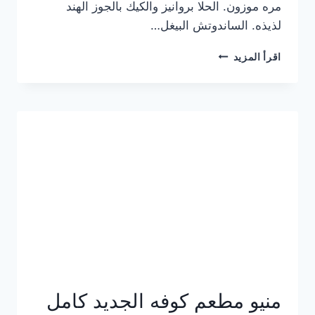
مره موزون. الحلا بروانيز والكيك بالجوز الهند
لذيذه. الساندوتش البيغل…
منيو
اقرأ المزيد
كوفي
هاف
مليون
الجديد
بالأسعار
كاملة
منيو مطعم كوفه الجديد كامل