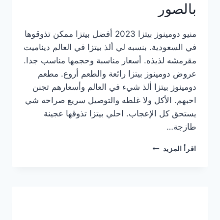
بالصور
منيو دومينوز بيتزا 2023 أفضل بيتزا ممكن تذوقوها
في السعودية. بنسبه لي ألذ بيتزا في العالم ديناميت
مقرمشه لذيذه. أسعار مناسبة وحجمها مناسب جدا.
عروض دومينوز بيتزا رائعة والطعم أروع. مطعم
دومينوز بيتزا ألذ شيء في العالم وأسعارهم تجنن
احبهم. الأكل ولا غلطه والتوصيل سريع صراحه شي
يستحق كل الإعجاب. احلي بيتزا تذوقها عجينة
طازجة…
منيو
اقرأ المزيد
دومينوز
بيتزا
2023
–
أسعار
المنيو
الجديد