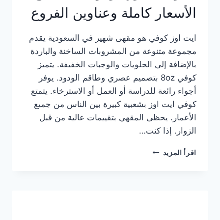
الأسعار كاملة وعناوين الفروع
ايت اوز كوفي هو مقهى شهير في السعودية يقدم
مجموعة متنوعة من المشروبات الساخنة والباردة
بالإضافة إلى الحلويات والوجبات الخفيفة. يتميز
كوفي 8oz بتصميم عصري وطاقم الودود. يوفر
أجواء رائعة للدراسة أو العمل أو الاسترخاء. يتمتع
كوفي ايت اوز بشعبية كبيرة بين الناس من جميع
الأعمار. يحظى المقهي بتقييمات عالية من قبل
الزوار. إذا كنت…
منيو
اقرأ المزيد
ايت
اوز
كوفي
الجديد
مع
الأسعار