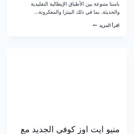
باستا متنوعة بين الأطباق الإيطالية التقليدية
والحديثة. بما في ذلك البيتزا والمعكرونة…
أسعار
اقرأ المزيد
منيو
كازا
باستا
الجديد
كامل
وعناوين
الفروع
منيو ايت اوز كوفي الجديد مع