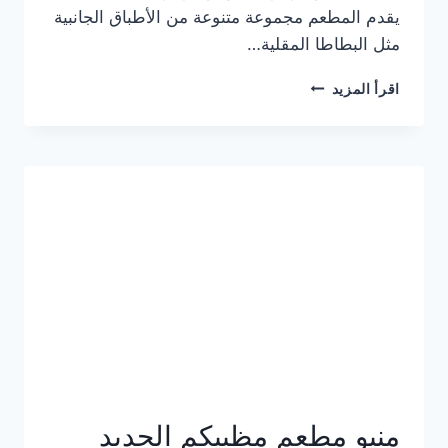
يقدم المطعم مجموعة متنوعة من الأطباق الجانبية
مثل البطاطا المقلية…
أسعار
اقرأ المزيد
منيو
مطعم
جان
برجر
الجديد
كامل
وعناوين
الفروع
منيو مطعم مظبيكم الجديد