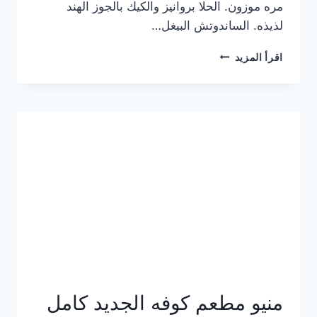
مره موزون. الحلا بروانيز والكيك بالجوز الهند
لذيذه. الساندوتش البيغل…
منيو
اقرأ المزيد
كوفي
هاف
مليون
الجديد
بالأسعار
كاملة
منيو مطعم كوفه الجديد كامل