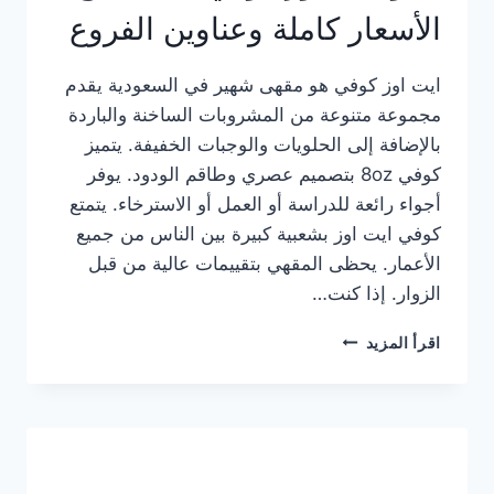
الأسعار كاملة وعناوين الفروع
ايت اوز كوفي هو مقهى شهير في السعودية يقدم
مجموعة متنوعة من المشروبات الساخنة والباردة
بالإضافة إلى الحلويات والوجبات الخفيفة. يتميز
كوفي 8oz بتصميم عصري وطاقم الودود. يوفر
أجواء رائعة للدراسة أو العمل أو الاسترخاء. يتمتع
كوفي ايت اوز بشعبية كبيرة بين الناس من جميع
الأعمار. يحظى المقهي بتقييمات عالية من قبل
الزوار. إذا كنت…
منيو
اقرأ المزيد
ايت
اوز
كوفي
الجديد
مع
الأسعار