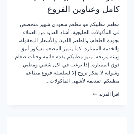
كامل وعناوين الفروع
مطعم مظبيكم هو مطعم سعودي شهير متخصص
في المأكولات الخليجية. أشاد العديد من العملاء
بجودة الطعام، والطعم اللذيذ، والأسعار المعقولة،
والخدمة الممتازة. كما يتميز المطعم بديكور أنيق
وبيئة مريحة. منيو مظبيكم يقدم قائمة وجبات طعام
فوق الممتازة. إذا ترغب في اكل شعبي ومظبي
وشوايه لا تفكر تروح إلا لسلسلة فروع مطاعم
مظبيكم. تقديمه لأشهى المأكولات…
منيو
اقرأ المزيد
مطعم
مظبيكم
الجديد
كامل
وعناوين
الفروع