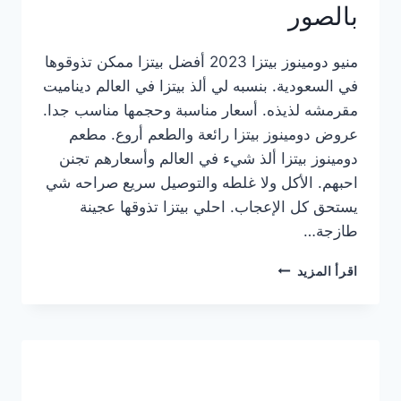
بالصور
منيو دومينوز بيتزا 2023 أفضل بيتزا ممكن تذوقوها
في السعودية. بنسبه لي ألذ بيتزا في العالم ديناميت
مقرمشه لذيذه. أسعار مناسبة وحجمها مناسب جدا.
عروض دومينوز بيتزا رائعة والطعم أروع. مطعم
دومينوز بيتزا ألذ شيء في العالم وأسعارهم تجنن
احبهم. الأكل ولا غلطه والتوصيل سريع صراحه شي
يستحق كل الإعجاب. احلي بيتزا تذوقها عجينة
طازجة…
منيو
اقرأ المزيد
دومينوز
بيتزا
2023
–
أسعار
المنيو
الجديد