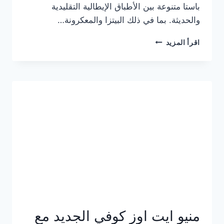
باستا متنوعة بين الأطباق الإيطالية التقليدية
والحديثة. بما في ذلك البيتزا والمعكرونة…
أسعار
اقرأ المزيد
منيو
كازا
باستا
الجديد
كامل
وعناوين
الفروع
منيو ايت اوز كوفي الجديد مع