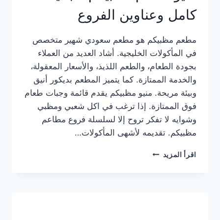
كامل وعناوين الفروع
مطعم مظبيكم هو مطعم سعودي شهير متخصص
في المأكولات الخليجية. أشاد العديد من العملاء
بجودة الطعام، والطعم اللذيذ، والأسعار المعقولة،
والخدمة الممتازة. كما يتميز المطعم بديكور أنيق
وبيئة مريحة. منيو مظبيكم يقدم قائمة وجبات طعام
فوق الممتازة. إذا ترغب في اكل شعبي ومظبي
وشوايه لا تفكر تروح إلا لسلسلة فروع مطاعم
مظبيكم. تقديمه لأشهى المأكولات…
منيو
اقرأ المزيد
مطعم
مظبيكم
الجديد
كامل
وعناوين
الفروع