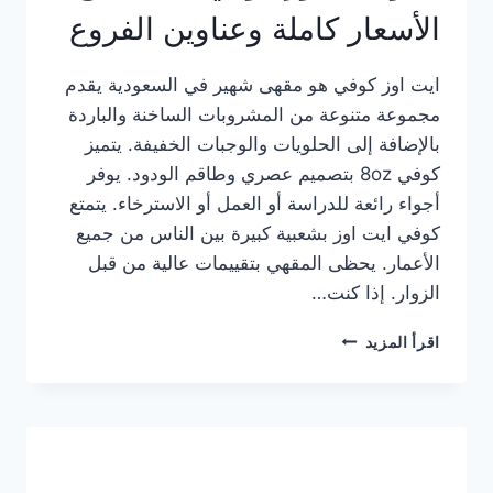
الأسعار كاملة وعناوين الفروع
ايت اوز كوفي هو مقهى شهير في السعودية يقدم
مجموعة متنوعة من المشروبات الساخنة والباردة
بالإضافة إلى الحلويات والوجبات الخفيفة. يتميز
كوفي 8oz بتصميم عصري وطاقم الودود. يوفر
أجواء رائعة للدراسة أو العمل أو الاسترخاء. يتمتع
كوفي ايت اوز بشعبية كبيرة بين الناس من جميع
الأعمار. يحظى المقهي بتقييمات عالية من قبل
الزوار. إذا كنت…
منيو
اقرأ المزيد
ايت
اوز
كوفي
الجديد
مع
الأسعار