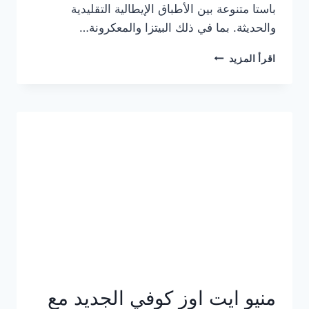
باستا متنوعة بين الأطباق الإيطالية التقليدية
والحديثة. بما في ذلك البيتزا والمعكرونة…
أسعار
اقرأ المزيد
منيو
كازا
باستا
الجديد
كامل
وعناوين
الفروع
منيو ايت اوز كوفي الجديد مع