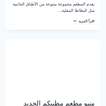
يقدم المطعم مجموعة متنوعة من الأطباق الجانبية
مثل البطاطا المقلية…
أسعار
اقرأ المزيد
منيو
مطعم
جان
برجر
الجديد
كامل
وعناوين
الفروع
منيو مطعم مظبيكم الجديد