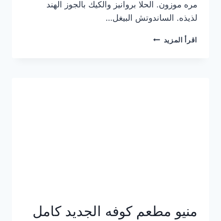
مره موزون. الحلا بروانيز والكيك بالجوز الهند
لذيذه. الساندوتش البيغل…
منيو
اقرأ المزيد
كوفي
هاف
مليون
الجديد
بالأسعار
كاملة
منيو مطعم كوفه الجديد كامل