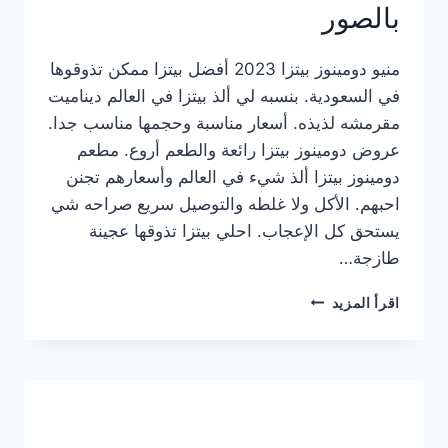
بالصور
منيو دومينوز بيتزا 2023 أفضل بيتزا ممكن تذوقوها
في السعودية. بنسبه لي ألذ بيتزا في العالم ديناميت
مقرمشه لذيذه. أسعار مناسبة وحجمها مناسب جدا.
عروض دومينوز بيتزا رائعة والطعم أروع. مطعم
دومينوز بيتزا ألذ شيء في العالم وأسعارهم تجنن
احبهم. الأكل ولا غلطه والتوصيل سريع صراحه شي
يستحق كل الإعجاب. احلي بيتزا تذوقها عجينة
طازجة…
منيو
اقرأ المزيد
دومينوز
بيتزا
2023
–
أسعار
المنيو
الجديد